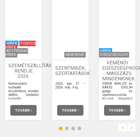
HÍREK
FONTOS
HÍREK
KÖZÉRDEKŰ
HÍREK
HÍREK
MISEREND
EGÉSZSÉGÜGYI
VÉMÉNDI
SZEMÉTSZÁLLÍTÁS
SZENTMISÉK,
EGÉSZSÉGPROG
RENDJE
SZERTARTÁSOK
- MASSZÁZS
2026.
MINDENKINEK
Kommunális
2026. ápr. 27. –
VIRGA MIKLÓS és
hulladék
2026. máj. 3-ig
KÁKES EVELIN
elszállítása: minden
gyógy- és
hétfőn; Szelektív
sportmasszőrök
hulladék
tesznek látogatást
elszállítása a
Véménden, hogy
cikkben leírtak
bevezessék az
szerint
érdeklődőket a
TOVÁBB
TOVÁBB
TOVÁBB
masszázsfajták,
elsősorban a gyógy-
és nyirokmasszázs,
rejtelmeibe egy 30-
40 perces előadás
keretében.