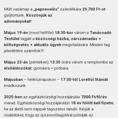
Múlt vasárnap a
„papnevelés”
szándékára
29.700 Ft-ot
gyűjtöttünk
. Köszönjük az
adományokat!
Május 19-én
(most hétfőn)
18:30-kor
várom a
Tanácsadó
Testület
tagjait a
közösségi házba, zárszámadás +
költségvetés + aktuális ügyek
megvitatására. Minden tag
jelenlétére számítok!!!
Május 23-án
(pénteken)
13:30
órára várom a templomba az
elsőáldozókat:
gyónásra + próbára.
Májusban
– hétköznapokon –
17:30-tól Lorettói litániát
imádkozunk.
2025-ben
az egyházközségi hozzájárulás
7000 Ft/fő/év
marad. Egyházközségi hozzájárulást
18 év fölött kell fizetni
,
ha az illető nem nappali tagozatos tanuló. Kérjük a
családokat, hogy az új keresőtagokkal pótolják az