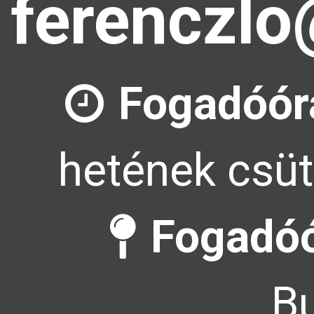
ferenczlo
Fogadóór
hetének csüt
Fogadóó
Bu