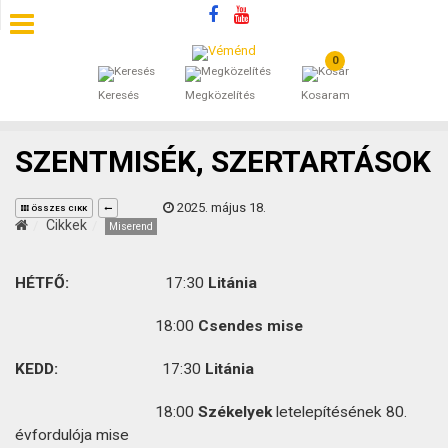
0
SZÁLLÁSOK
Keresés
Megközelítés
Kosaram
BEJEGYZÉSEK
SZENTMISÉK, SZERTARTÁSOK
ÁLTALÁNOS SZERZŐDÉSI FELTÉTELEK
2025. május 18.
ÖSSZES CIKK
KINCSES BARANYA VÉMÉND
Cikkek
Miserend
KAPCSOLAT
HÉTFŐ:
17:30
Litánia
18:00
Csendes mise
KEDD:
17:30
Litánia
18:00
Székelyek
letelepítésének 80.
évfordulója mise