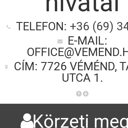
hivatal
TELEFON:
+36 (69) 3
E-MAIL:
OFFICE@VEMEND.
CÍM: 7726 VÉMÉND, 
UTCA 1.
Körzeti meg