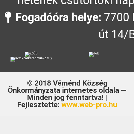
hetének csütörtöki nap
Fogadóóra helye:
7700 
út 14/
© 2018
Véménd Község
Önkormányzata
internetes oldala —
Minden jog fenntartva! |
Fejlesztette:
www.web-pro.hu