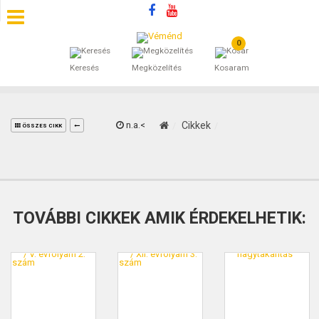
0
SZÁLLÁSOK
Keresés
Megközelítés
Kosaram
BEJEGYZÉSEK
ÁLTALÁNOS SZERZŐDÉSI FELTÉTELEK
n.a.<
Cikkek
ÖSSZES CIKK
KINCSES BARANYA VÉMÉND
KAPCSOLAT
TOVÁBBI CIKKEK AMIK ÉRDEKELHETIK: