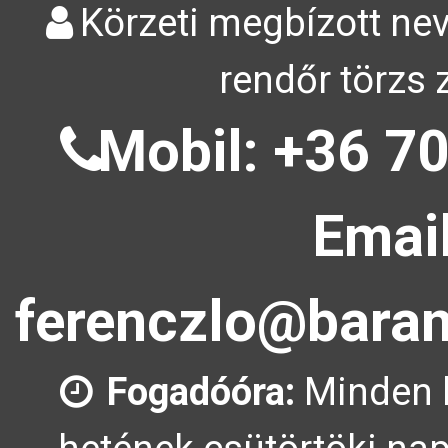
Körzeti megbízott nev
rendőr törzs 
Mobil: +36 70
Email
ferenczlo@baran
Fogadóóra:
Minden 