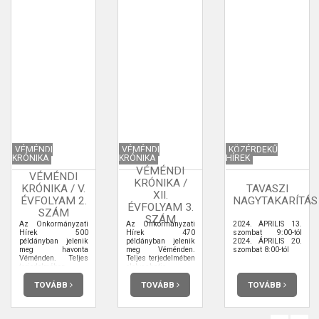
VÉMÉNDI
VÉMÉNDI
KÖZÉRDEKŰ
KRÓNIKA
KRÓNIKA
HÍREK
VÉMÉNDI
VÉMÉNDI
KRÓNIKA /
KRÓNIKA / V.
TAVASZI
XII.
ÉVFOLYAM 2.
NAGYTAKARÍTÁS
ÉVFOLYAM 3.
SZÁM
SZÁM
Az Önkormányzati
Az Önkormányzati
2024. ÁPRILIS 13.
Hírek 500
Hírek 470
szombat 9:00-tól
példányban jelenik
példányban jelenik
2024. ÁPRILIS 20.
meg havonta
meg Véménden.
szombat 8:00-tól
Véménden. Teljes
Teljes terjedelmében
terjedelmében
elolvashatja.
elolvashatja.
TOVÁBB
TOVÁBB
TOVÁBB