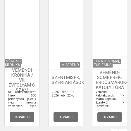
VÉMÉNDI
TÚRA ÚTVONAL
KRÓNIKA
MISEREND
TURIZMUS
VÉMÉNDI
VÉMÉND-
KRÓNIKA /
SZENTMISÉK,
SOMBEREK-
VII.
SZERTARTÁSOK
ERDŐSMÁROK-
ÉVFOLYAM 6.
KÁTOLY TÚRA
SZÁM
Az Önkormányzati
2026. febr. 16. –
Véménd -
Hírek 500
2026. febr. 22-ig
Palotabozsok -
példányban jelenik
Mária-kápolna,
meg havonta
Szent-kút -
Véménden. Teljes
Sombereki-
terjedelmében
halastavak -
elolvashatja.
Somberek -
Turistaház -
TOVÁBB
TOVÁBB
TOVÁBB
Horpács-patak-
völgye -
Templomrom -
Görcsönydoboka -