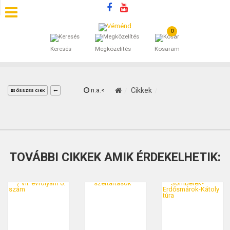
0
SZÁLLÁSOK
Keresés
Megközelítés
Kosaram
BEJEGYZÉSEK
ÁLTALÁNOS SZERZŐDÉSI FELTÉTELEK
n.a.<
Cikkek
ÖSSZES CIKK
KINCSES BARANYA VÉMÉND
KAPCSOLAT
TOVÁBBI CIKKEK AMIK ÉRDEKELHETIK: