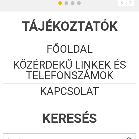
Nagy fa - Hímesi-
sarok - Szabari-erdő
- Szabari-
vadászház -
Molnár-hegyi-
TÁJÉKOZTATÓK
vadászház -
Kisnyárád - Szent
János-kápolna -
Erdősmároki-
halastavak - Liptód -
Babarcpuszta -
Liptódpusztai-völgy
FŐOLDAL
- Ruzsek-malom -
Kátoly
KÖZÉRDEKŰ LINKEK ÉS
TELEFONSZÁMOK
KAPCSOLAT
KERESÉS