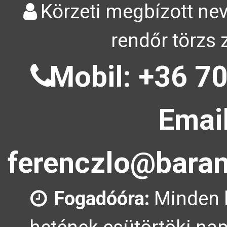
Körzeti megbízott nev
rendőr törzs 
Mobil: +36 70
Email
ferenczlo@baran
Fogadóóra:
Minden 