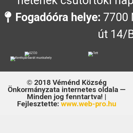
hetének csütörtöki nap
Fogadóóra helye:
7700 
út 14/
© 2018
Véménd Község
Önkormányzata
internetes oldala —
Minden jog fenntartva! |
Fejlesztette:
www.web-pro.hu