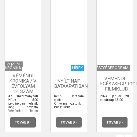
VÉMÉNDI
KRÓNIKA
HÍREK
EGÉSZSÉGPROGRAM
VÉMÉNDI
VÉMÉNDI
KRÓNIKA / V.
NYÍLT NAP
EGÉSZSÉGPROG
ÉVFOLYAM
BÁTAAPÁTIBAN
- FILMKLUB
12. SZÁM
Az Önkormányzati
Kellő létszám
2024. január 28.
Hírek 500
esetén
vasárnap 15:00
példányban jelenik
Önkormányzatunk
meg havonta
buszt indít.
Véménden. Teljes
terjedelmében
elolvashatja.
TOVÁBB
TOVÁBB
TOVÁBB