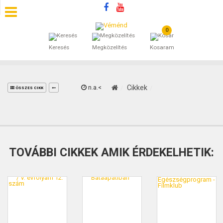
0
SZÁLLÁSOK
Keresés
Megközelítés
Kosaram
BEJEGYZÉSEK
ÁLTALÁNOS SZERZŐDÉSI FELTÉTELEK
n.a.<
Cikkek
ÖSSZES CIKK
KINCSES BARANYA VÉMÉND
KAPCSOLAT
TOVÁBBI CIKKEK AMIK ÉRDEKELHETIK: