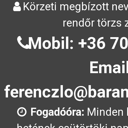
Körzeti megbízott nev
rendőr törzs 
Mobil: +36 70
Email
ferenczlo@baran
Fogadóóra:
Minden 