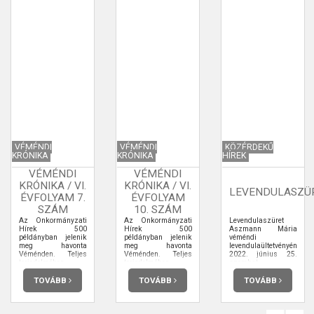
VÉMÉNDI
VÉMÉNDI
KÖZÉRDEKŰ
KRÓNIKA
KRÓNIKA
HÍREK
VÉMÉNDI
VÉMÉNDI
KRÓNIKA / VI.
KRÓNIKA / VI.
LEVENDULASZÜ
ÉVFOLYAM 7.
ÉVFOLYAM
SZÁM
10. SZÁM
Az Önkormányzati
Az Önkormányzati
Levendulaszüret
Hírek 500
Hírek 500
Aszmann Mária
példányban jelenik
példányban jelenik
véméndi
meg havonta
meg havonta
levendulaültetvényén
Véménden. Teljes
Véménden. Teljes
2022. június 25.
terjedelmében
terjedelmében
szombat
elolvashatja.
elolvashatja.
TOVÁBB
TOVÁBB
TOVÁBB