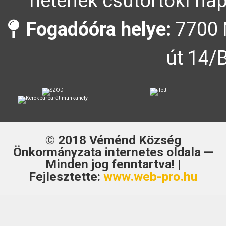
hetének csütörtöki nap
Fogadóóra helye:
7700 
út 14/
© 2018
Véménd Község
Önkormányzata
internetes oldala —
Minden jog fenntartva! |
Fejlesztette:
www.web-pro.hu