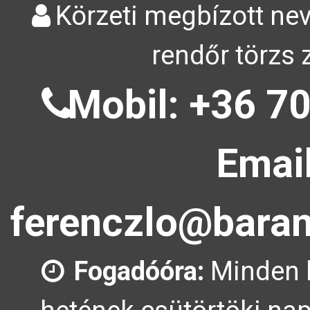
Körzeti megbízott nev
rendőr törzs 
Mobil: +36 70
Email
ferenczlo@baran
Fogadóóra:
Minden 