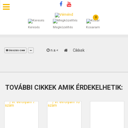
0
SZÁLLÁSOK
Keresés
Megközelítés
Kosaram
BEJEGYZÉSEK
ÁLTALÁNOS SZERZŐDÉSI FELTÉTELEK
n.a.<
Cikkek
ÖSSZES CIKK
KINCSES BARANYA VÉMÉND
KAPCSOLAT
TOVÁBBI CIKKEK AMIK ÉRDEKELHETIK: