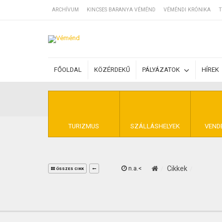
ARCHÍVUM
KINCSES BARANYA VÉMÉND
VÉMÉNDI KRÓNIKA
T
SZÁLLÁSOK
FŐOLDAL
KÖZÉRDEKŰ
PÁLYÁZATOK
HÍREK
BEJEGYZÉSEK
ÁLTALÁNOS SZ
TURIZMUS
SZÁLLÁSHELYEK
VEND
n.a.<
Cikkek
KINCSES BARA
ÖSSZES CIKK