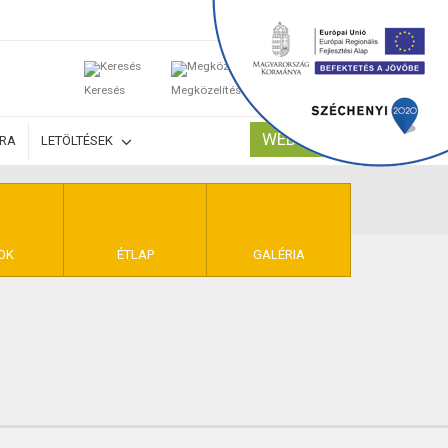
0
Keresés
Megközelítés
Kosaram
WEBSHOP
ÚRA
LETÖLTÉSEK
TELEK
OK
ÉTLAP
GALÉRIA