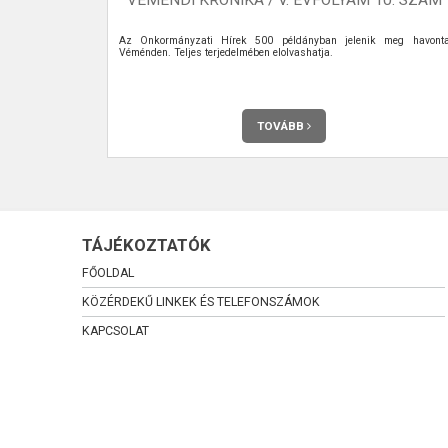
ok arányának
Az Önkormányzati Hírek 500 példányban jelenik meg havont
ó társadalmi
Véménden. Teljes terjedelmében elolvashatja.
évtizedekben –
jesebben fog
 30 százaléka
ebb népesség
TOVÁBB
TÁJÉKOZTATÓK
FŐOLDAL
KÖZÉRDEKŰ LINKEK ÉS TELEFONSZÁMOK
KAPCSOLAT