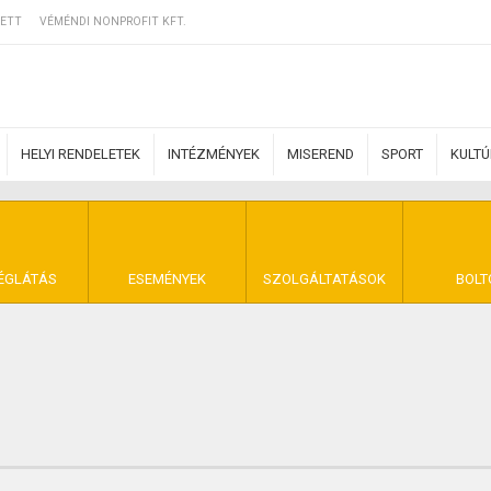
ETT
VÉMÉNDI NONPROFIT KFT.
HELYI RENDELETEK
INTÉZMÉNYEK
MISEREND
SPORT
KULT
ERZŐDÉSI FELTÉ
ÉGLÁTÁS
ESEMÉNYEK
SZOLGÁLTATÁSOK
BOLT
NYA VÉMÉND