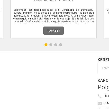
a
Dömörkapu két településrészből állt. Dömökapu és Dömökapu-
V
puszta. Mindkét településrész a Véménd központjából induló sárga
F
háromszög turistaúton haladva közelíthető meg. A Dömörkapun lévő
elhanyagolt temetőt Csibi Gergelyné és családja újította fel. Szorgos
kezeinek köszönhetően szépült meg, és nyerte el a mai állapotát. A
temető folyamatos ápolásáról Véménd község Önkormányzata
gondoskodik.
TOVÁBB
KERE
KAPC
Polg
TE
E-M