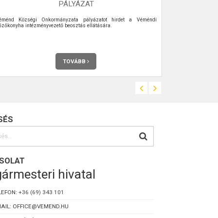
PÁLYÁZAT
éménd Községi Önkormányzata pályázatot hirdet a Véméndi
A társadalom 
őzőkonyha intézményvezető beosztás ellátására.
növekedése az
jelensége. A 6
kisebb hullám
növekedni. 20
lesz 65 éves
egyharmada egy
TOVÁBB
SÉS
SOLAT
ármesteri hivatal
LEFON:
+36 (69) 343 101
AIL: OFFICE@VEMEND.HU