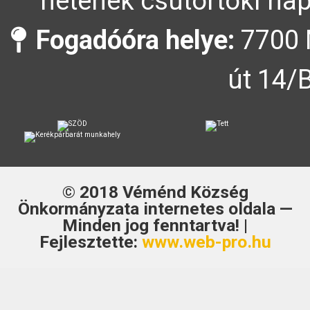
hetének csütörtöki nap
Fogadóóra helye:
7700 
út 14/
© 2018
Véménd Község
Önkormányzata
internetes oldala —
Minden jog fenntartva! |
Fejlesztette:
www.web-pro.hu