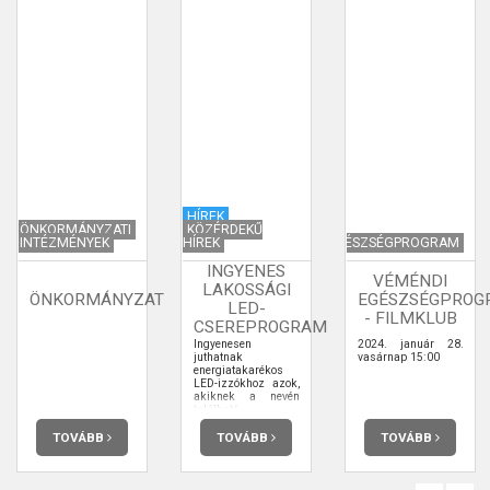
HÍREK
ÖNKORMÁNYZATI
KÖZÉRDEKŰ
INTÉZMÉNYEK
HÍREK
EGÉSZSÉGPROGRAM
INGYENES
VÉMÉNDI
LAKOSSÁGI
ÖNKORMÁNYZAT
EGÉSZSÉGPROG
LED-
- FILMKLUB
CSEREPROGRAM
Ingyenesen
2024. január 28.
juthatnak
vasárnap 15:00
energiatakarékos
LED-izzókhoz azok,
akiknek a nevén
található
villanyszámla és
regisztrálnak a
TOVÁBB
TOVÁBB
TOVÁBB
ledcsere.hu oldalon.