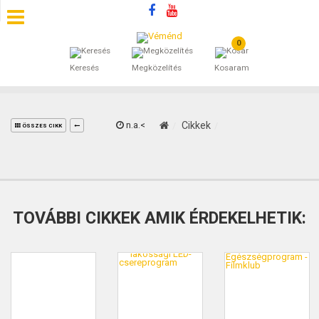
0
SZÁLLÁSOK
Keresés
Megközelítés
Kosaram
BEJEGYZÉSEK
ÁLTALÁNOS SZERZŐDÉSI FELTÉTELEK
n.a.<
Cikkek
ÖSSZES CIKK
KINCSES BARANYA VÉMÉND
KAPCSOLAT
TOVÁBBI CIKKEK AMIK ÉRDEKELHETIK: