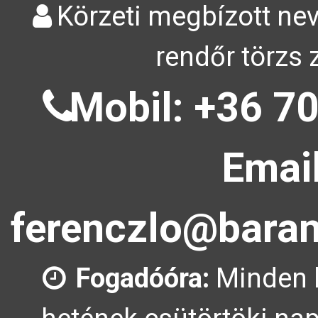
Körzeti megbízott nev
rendőr törzs 
Mobil: +36 70
Email
ferenczlo@baran
Fogadóóra:
Minden 