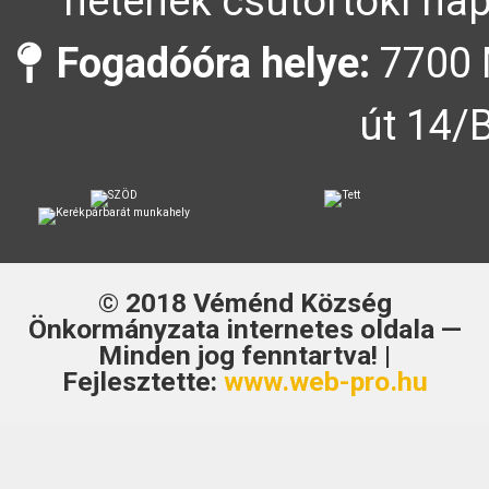
hetének csütörtöki nap
Fogadóóra helye:
7700 
út 14/
© 2018
Véménd Község
Önkormányzata
internetes oldala —
Minden jog fenntartva! |
Fejlesztette:
www.web-pro.hu