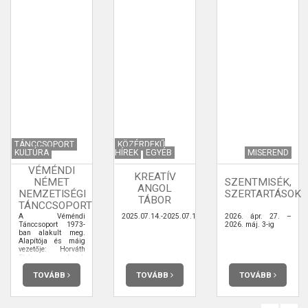
TÁNCCSOPORT
KÖZÉRDEKŰ
KULTÚRA
HÍREK
EGYÉB
MISEREND
VÉMÉNDI
KREATÍV
NÉMET
SZENTMISÉK,
ANGOL
NEMZETISÉGI
SZERTARTÁSOK
TÁBOR
TÁNCCSOPORT
A Véméndi
2025.07.14.-2025.07.18.
2026. ápr. 27. –
Tánccsoport 1973-
2026. máj. 3-ig
ban alakult meg.
Alapítója és máig
vezetője: Horváth
Etele, akinek
szívügye és életcélja
a német nemzetiségi
TOVÁBB
TOVÁBB
TOVÁBB
kultúra ápolása. A
tánccsoport két
csoportot jelöl, ami
azt jelenti, hogy