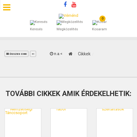
0
SZÁLLÁSOK
Keresés
Megközelítés
Kosaram
BEJEGYZÉSEK
ÁLTALÁNOS SZERZŐDÉSI FELTÉTELEK
n.a.<
Cikkek
ÖSSZES CIKK
KINCSES BARANYA VÉMÉND
KAPCSOLAT
TOVÁBBI CIKKEK AMIK ÉRDEKELHETIK: