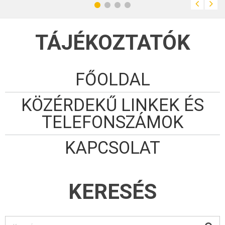
gyermek és felnőtt
tánccsoport is
működik.
TÁJÉKOZTATÓK
FŐOLDAL
KÖZÉRDEKŰ LINKEK ÉS
TELEFONSZÁMOK
KAPCSOLAT
KERESÉS