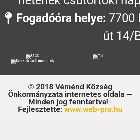
hetének csütörtöki nap
Fogadóóra helye:
7700 
út 14/
© 2018
Véménd Község
Önkormányzata
internetes oldala —
Minden jog fenntartva! |
Fejlesztette:
www.web-pro.hu