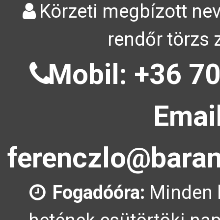
Körzeti megbízott nev
rendőr törzs 
Mobil: +36 70
Email
ferenczlo@baran
Fogadóóra:
Minden 