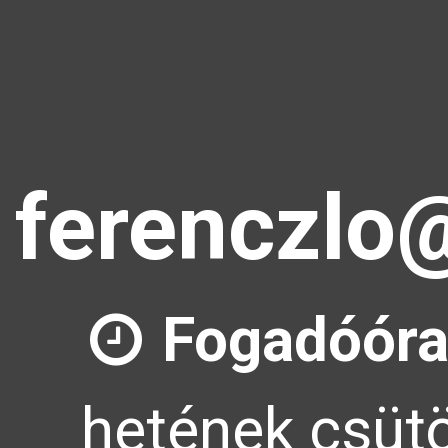
ferenczlo
Fogadóóra
hetének csütö