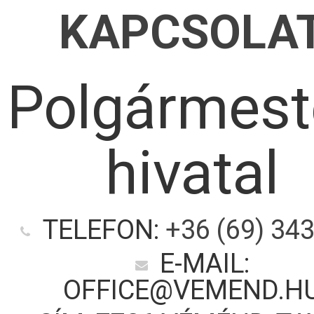
KAPCSOLA
Polgármest
hivatal
TELEFON:
+36 (69) 34
E-MAIL:
OFFICE@VEMEND.H