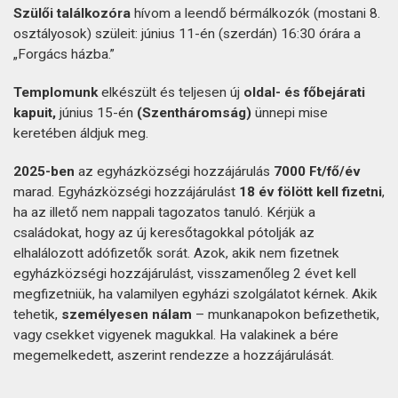
Szülői találkozóra
hívom a leendő bérmálkozók (mostani 8.
osztályosok) szüleit: június 11-én (szerdán) 16:30 órára a
„Forgács házba.”
Templomunk
elkészült és teljesen új
oldal- és főbejárati
kapuit,
június 15-én
(Szentháromság)
ünnepi mise
keretében áldjuk meg.
2025-ben
az egyházközségi hozzájárulás
7000 Ft/fő/év
marad. Egyházközségi hozzájárulást
18 év fölött kell fizetni
,
ha az illető nem nappali tagozatos tanuló. Kérjük a
családokat, hogy az új keresőtagokkal pótolják az
elhalálozott adófizetők sorát. Azok, akik nem fizetnek
egyházközségi hozzájárulást, visszamenőleg 2 évet kell
megfizetniük, ha valamilyen egyházi szolgálatot kérnek. Akik
tehetik,
személyesen nálam
– munkanapokon befizethetik,
vagy csekket vigyenek magukkal. Ha valakinek a bére
megemelkedett, aszerint rendezze a hozzájárulását.