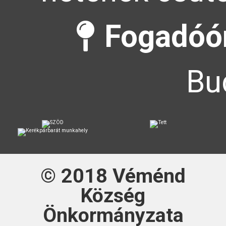
Fogadóór
Bu
© 2018
Véménd
Község
Önkormányzata