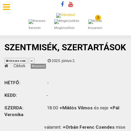
0
SZÁLLÁSOK
Keresés
Megközelítés
Kosaram
BEJEGYZÉSEK
SZENTMISÉK, SZERTARTÁSOK
ÁLTALÁNOS SZERZŐDÉSI FELTÉTELEK
2025. június 2.
ÖSSZES CIKK
KINCSES BARANYA VÉMÉND
Cikkek
Miserend
KAPCSOLAT
HÉTFŐ:
-
KEDD:
-
SZERDA:
18:00
+Miklós Vilmos
és neje
+Pál
Veronika
valamint:
+Orbán Ferenc
Csendes
mise