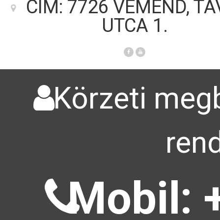
CÍM: 7726 VÉMÉND, T
UTCA 1.
Körzeti megb
rend
Mobil: 