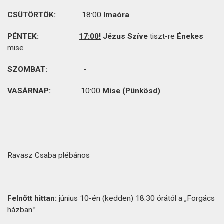
CSÜTÖRTÖK:
18:00
Imaóra
PÉNTEK:
17:00!
Jézus Szíve
tiszt-re
Énekes
mise
SZOMBAT:
-
VASÁRNAP:
10:00
Mise (Pünkösd)
Ravasz Csaba plébános
Felnőtt hittan:
június 10-én (kedden) 18:30 órától a „Forgács
házban.”