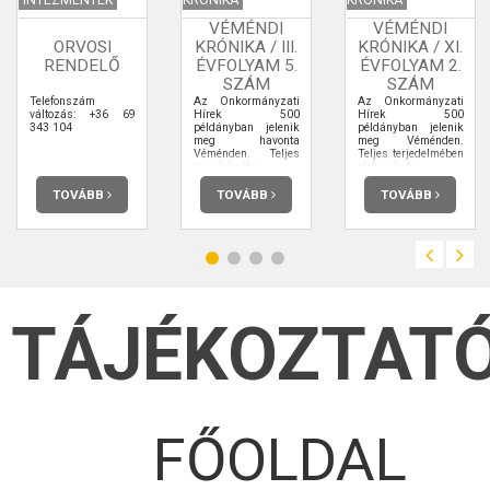
VÉMÉNDI
VÉMÉNDI
ORVOSI
KRÓNIKA / III.
KRÓNIKA / XI.
RENDELŐ
ÉVFOLYAM 5.
ÉVFOLYAM 2.
SZÁM
SZÁM
Telefonszám
Az Önkormányzati
Az Önkormányzati
változás: +36 69
Hírek 500
Hírek 500
343 104
példányban jelenik
példányban jelenik
meg havonta
meg Véménden.
Véménden. Teljes
Teljes terjedelmében
terjedelmében
elolvashatja.
elolvashatja.
TOVÁBB
TOVÁBB
TOVÁBB
TÁJÉKOZTAT
FŐOLDAL