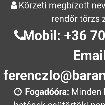
Körzeti megbízott nev
rendőr törzs 
Mobil: +36 70
Email
ferenczlo@baran
Fogadóóra:
Minden 