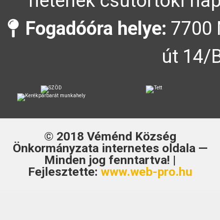
hetének csütörtöki nap
Fogadóóra helye:
7700 
út 14/
© 2018
Véménd Község
Önkormányzata
internetes oldala —
Minden jog fenntartva! |
Fejlesztette:
www.web-pro.hu