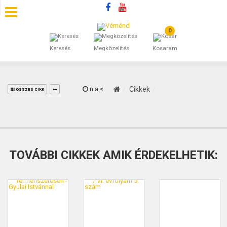
0
SZÁLLÁSOK
Keresés
Megközelítés
Kosaram
BEJEGYZÉSEK
ÁLTALÁNOS SZERZŐDÉSI FELTÉTELEK
n.a.<
Cikkek
ÖSSZES CIKK
KINCSES BARANYA VÉMÉND
KAPCSOLAT
TOVÁBBI CIKKEK AMIK ÉRDEKELHETIK: