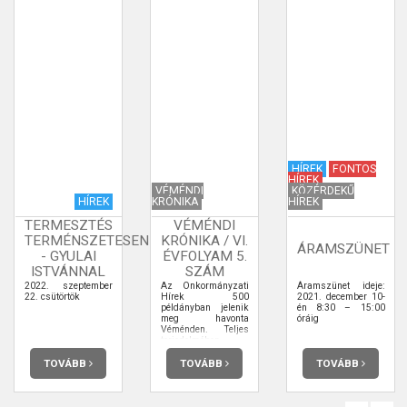
HÍREK
FONTOS
HÍREK
VÉMÉNDI
KÖZÉRDEKŰ
HÍREK
KRÓNIKA
HÍREK
TERMESZTÉS
VÉMÉNDI
TERMÉNSZETESEN
KRÓNIKA / VI.
ÁRAMSZÜNET
- GYULAI
ÉVFOLYAM 5.
ISTVÁNNAL
SZÁM
2022. szeptember
Az Önkormányzati
Áramszünet ideje:
22. csütörtök
Hírek 500
2021. december 10-
példányban jelenik
én 8:30 – 15:00
meg havonta
óráig
Véménden. Teljes
terjedelmében
elolvashatja.
TOVÁBB
TOVÁBB
TOVÁBB