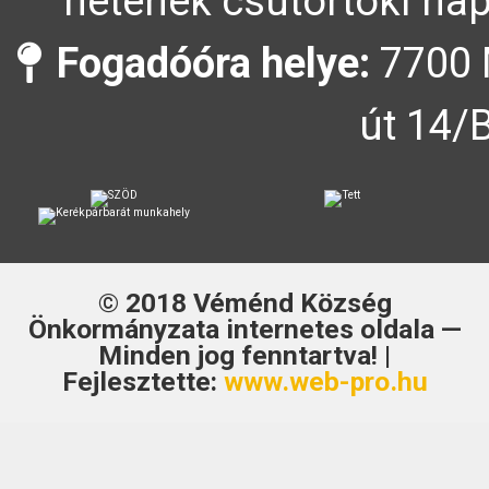
hetének csütörtöki nap
Fogadóóra helye:
7700 
út 14/
© 2018
Véménd Község
Önkormányzata
internetes oldala —
Minden jog fenntartva! |
Fejlesztette:
www.web-pro.hu