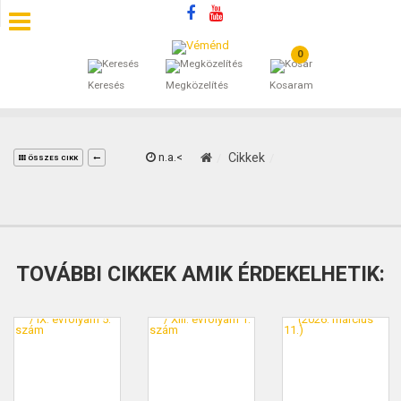
0
SZÁLLÁSOK
Keresés
Megközelítés
Kosaram
BEJEGYZÉSEK
ÁLTALÁNOS SZERZŐDÉSI FELTÉTELEK
n.a.<
Cikkek
ÖSSZES CIKK
KINCSES BARANYA VÉMÉND
KAPCSOLAT
TOVÁBBI CIKKEK AMIK ÉRDEKELHETIK: