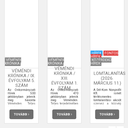
HÍREK
FONTOS
HÍREK
VÉMÉNDI
VÉMÉNDI
KÖZÉRDEKŰ
KRÓNIKA
KRÓNIKA
HÍREK
VÉMÉNDI
VÉMÉNDI
KRÓNIKA /
LOMTALANÍTÁS
KRÓNIKA / IX.
XIII.
(2026.
ÉVFOLYAM 5.
ÉVFOLYAM 1.
MÁRCIUS 11.)
SZÁM
SZÁM
Az Önkormányzati
Az Önkormányzati
A Dél-Kom Nonprofit
Hírek 500
Hírek 470
Kft. ismét
példányban jelenik
példányban jelenik
térítésmentes
meg havonta
meg Véménden.
lomtalanítási akciót
Véménden. Teljes
Teljes terjedelmében
szervez a község
terjedelmében
elolvashatja.
lakossága részére.
elolvashatja.
TOVÁBB
TOVÁBB
TOVÁBB