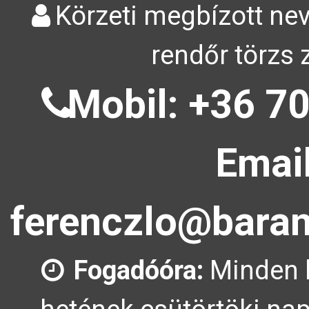
Körzeti megbízott nev
rendőr törzs 
Mobil: +36 70
Email
ferenczlo@baran
Fogadóóra:
Minden 