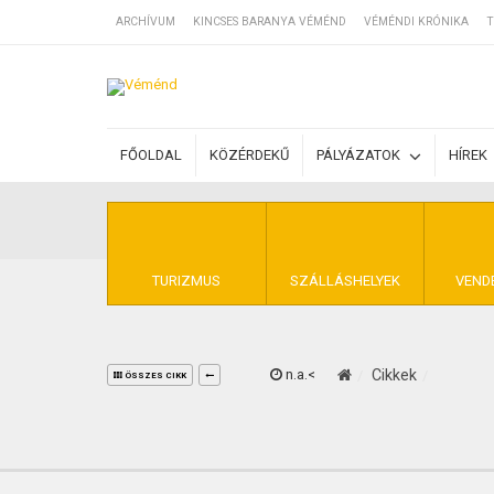
ARCHÍVUM
KINCSES BARANYA VÉMÉND
VÉMÉNDI KRÓNIKA
T
SZÁLLÁSOK
FŐOLDAL
KÖZÉRDEKŰ
PÁLYÁZATOK
HÍREK
BEJEGYZÉSEK
ÁLTALÁNOS SZ
TURIZMUS
SZÁLLÁSHELYEK
VEND
n.a.<
Cikkek
KINCSES BARA
ÖSSZES CIKK