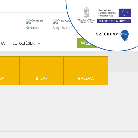
0
Keresés
Megközelítés
Kosaram
WEBSHOP
ÚRA
LETÖLTÉSEK
TELEK
OK
ÉTLAP
GALÉRIA