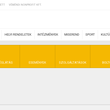
ETT
VÉMÉNDI NONPROFIT KFT.
HELYI RENDELETEK
INTÉZMÉNYEK
MISEREND
SPORT
KULT
ERZŐDÉSI FELTÉ
ÉGLÁTÁS
ESEMÉNYEK
SZOLGÁLTATÁSOK
BOLT
NYA VÉMÉND