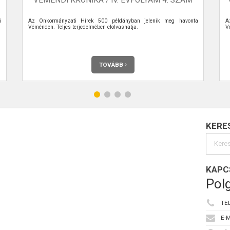
i
Az Önkormányzati Hírek 500 példányban jelenik meg havonta
A
Véménden. Teljes terjedelmében elolvashatja.
V
TOVÁBB
KERE
KAPC
Polg
TE
E-M