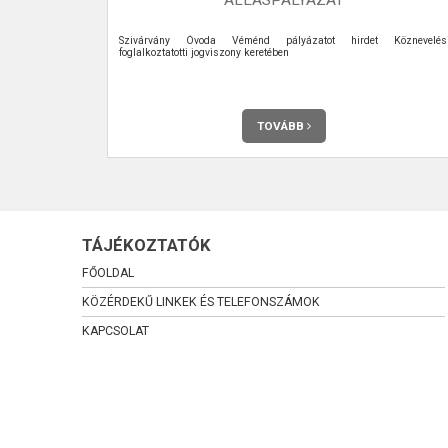
Szivárvány Óvoda Véménd pályázatot hirdet Köznevelés
foglalkoztatotti jogviszony keretében
TOVÁBB
TÁJÉKOZTATÓK
FŐOLDAL
KÖZÉRDEKŰ LINKEK ÉS TELEFONSZÁMOK
KAPCSOLAT