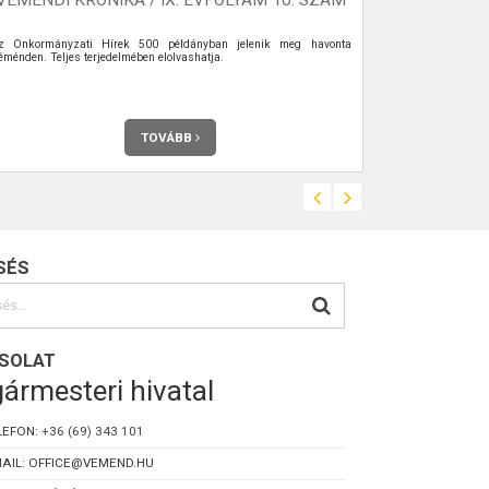
z Önkormányzati Hírek 500 példányban jelenik meg havonta
éménden. Teljes terjedelmében elolvashatja.
TOVÁBB
SÉS
SOLAT
ármesteri hivatal
LEFON:
+36 (69) 343 101
AIL: OFFICE@VEMEND.HU