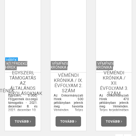
HÍREK
KÖZÉRDEKŰ
VÉMÉNDI
VÉMÉNDI
HÍREK
KRÓNIKA
KRÓNIKA
EGYSZERI,
VÉMÉNDI
VÉMÉNDI
TÁMOGATÁS
KRÓNIKA /
KRÓNIKA / IX.
AZ
XII.
ÉVFOLYAM 2.
ÁLTALÁNOS
ÉVFOLYAM 3.
TÉNEK
SZÁM
ISKOLÁSOKNAK
SZÁM
Egyszeri, 3.000,-
Az Önkormányzati
Az Önkormányzati
Ft/gyermek összegű
Hírek 500
Hírek 470
támogatás - 2021.
példányban jelenik
példányban jelenik
december 8. és
meg havonta
meg Véménden.
2021. december 10.
Véménden. Teljes
Teljes terjedelmében
terjedelmében
elolvashatja.
elolvashatja.
TOVÁBB
TOVÁBB
TOVÁBB