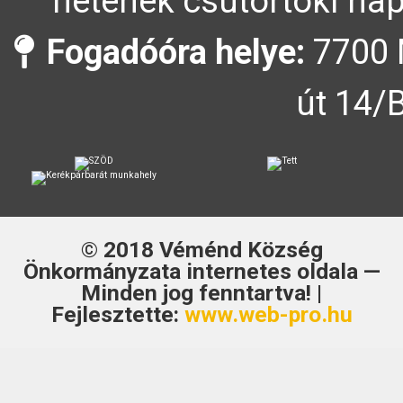
hetének csütörtöki nap
Fogadóóra helye:
7700 
út 14/
© 2018
Véménd Község
Önkormányzata
internetes oldala —
Minden jog fenntartva! |
Fejlesztette:
www.web-pro.hu