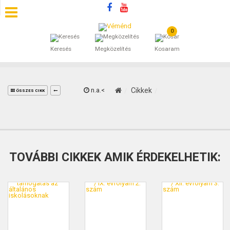
0
SZÁLLÁSOK
Keresés
Megközelítés
Kosaram
BEJEGYZÉSEK
ÁLTALÁNOS SZERZŐDÉSI FELTÉTELEK
n.a.<
Cikkek
ÖSSZES CIKK
KINCSES BARANYA VÉMÉND
KAPCSOLAT
TOVÁBBI CIKKEK AMIK ÉRDEKELHETIK: