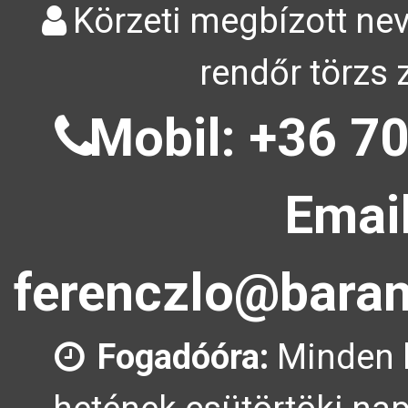
Körzeti megbízott nev
rendőr törzs 
Mobil: +36 70
Email
ferenczlo@baran
Fogadóóra:
Minden 