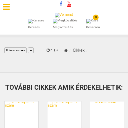
0
SZÁLLÁSOK
Keresés
Megközelítés
Kosaram
BEJEGYZÉSEK
ÁLTALÁNOS SZERZŐDÉSI FELTÉTELEK
n.a.<
Cikkek
ÖSSZES CIKK
KINCSES BARANYA VÉMÉND
KAPCSOLAT
TOVÁBBI CIKKEK AMIK ÉRDEKELHETIK: