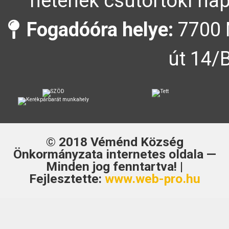
hetének csütörtöki nap
Fogadóóra helye:
7700 
út 14/
© 2018
Véménd Község
Önkormányzata
internetes oldala —
Minden jog fenntartva! |
Fejlesztette:
www.web-pro.hu