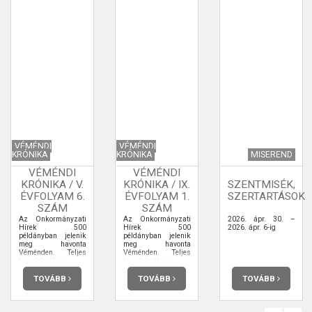
VÉMÉNDI
VÉMÉNDI
KRÓNIKA
KRÓNIKA
MISEREND
VÉMÉNDI
VÉMÉNDI
KRÓNIKA / V.
KRÓNIKA / IX.
SZENTMISÉK,
ÉVFOLYAM 6.
ÉVFOLYAM 1.
SZERTARTÁSOK
SZÁM
SZÁM
Az Önkormányzati
Az Önkormányzati
2026. ápr. 30. –
Hírek 500
Hírek 500
2026. ápr. 6-ig
példányban jelenik
példányban jelenik
meg havonta
meg havonta
Véménden. Teljes
Véménden. Teljes
terjedelmében
terjedelmében
elolvashatja.
elolvashatja.
TOVÁBB
TOVÁBB
TOVÁBB