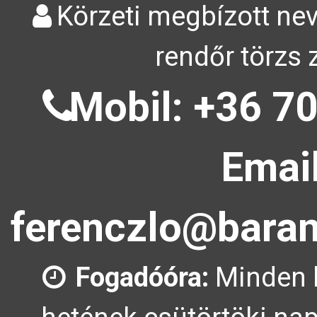
Körzeti megbízott nev
rendőr törzs 
Mobil: +36 70
Email
ferenczlo@baran
Fogadóóra:
Minden 