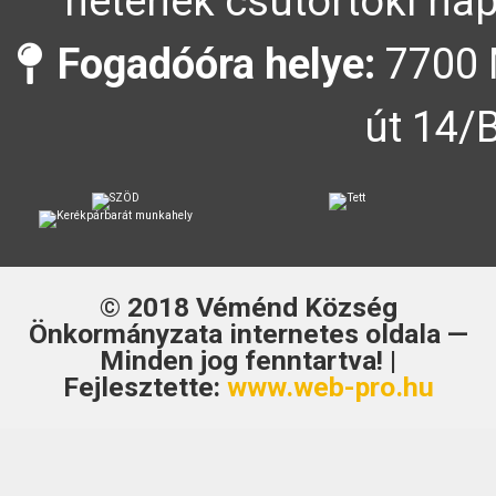
hetének csütörtöki nap
Fogadóóra helye:
7700 
út 14/
© 2018
Véménd Község
Önkormányzata
internetes oldala —
Minden jog fenntartva! |
Fejlesztette:
www.web-pro.hu