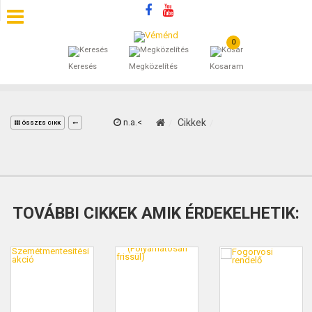
0
SZÁLLÁSOK
Keresés
Megközelítés
Kosaram
BEJEGYZÉSEK
ÁLTALÁNOS SZERZŐDÉSI FELTÉTELEK
n.a.<
Cikkek
ÖSSZES CIKK
KINCSES BARANYA VÉMÉND
KAPCSOLAT
TOVÁBBI CIKKEK AMIK ÉRDEKELHETIK: