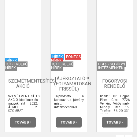
HÍREK
FONTOS
HÍREK
HÍREK
KÖZÉRDEKŰ
KÖZÉRDEKŰ
EGÉSZSÉGÜGYI
HÍREK
HÍREK
INTÉZMÉNYEK
TÁJÉKOZTATÓ!!!
SZEMÉTMENTESÍTÉSI
FOGORVOSI
(FOLYAMATOSAN
AKCIÓ
RENDELŐ
FRISSÜL)
SZEMÉTMENTESÍTÉSI
Tájékoztató a
Rendel: Dr. Héjjas
AKCIÓ kicsiknek és
koronavírus járvány
Péter Cím: 7726
nagyoknak! 2022.
miatti
Véménd, Vörösmarty
ÁPRILIS 2.
intézkedésekről
Mihály utca 15.
SZOMBAT
Telefon: +36 20 331
66 81
TOVÁBB
TOVÁBB
TOVÁBB