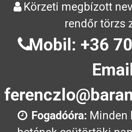
Körzeti megbízott nev
rendőr törzs 
Mobil: +36 70
Email
ferenczlo@baran
Fogadóóra:
Minden 