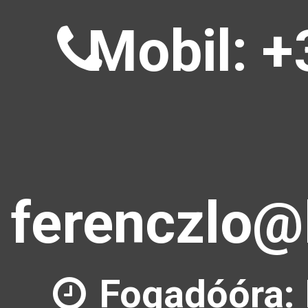
Mobil: +
ferenczlo@
Fogadóóra: