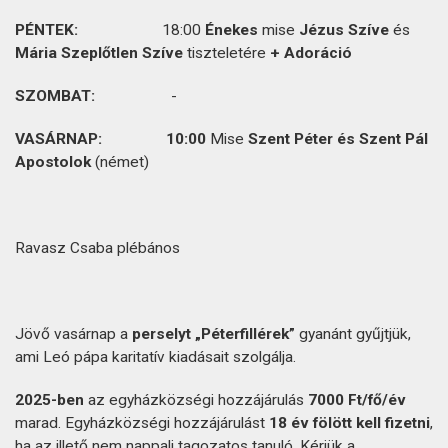
PÉNTEK:
18:00
Énekes
mise
Jézus Szíve
és
Mária Szeplőtlen Szíve
tiszteletére
+ Adoráció
SZOMBAT:
-
VASÁRNAP
:
10:00
Mise
Szent Péter és Szent Pál
Apostolok
(német)
Ravasz Csaba plébános
Jövő vasárnap a
perselyt „Péterfillérek”
gyanánt gyűjtjük,
ami Leó pápa karitatív kiadásait szolgálja.
2025-ben
az egyházközségi hozzájárulás
7000 Ft/fő/év
marad. Egyházközségi hozzájárulást
18 év fölött kell fizetni
,
ha az illető nem nappali tagozatos tanuló. Kérjük a