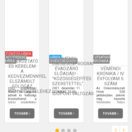
FONTOS HÍREK
KÖZÉRDEKŰ
HÍREK
VÉMÉNDI
VÉMÉNDI
TÁJÉKOZTATÓ
HÍREK
EGÉSZSÉGÜGYI
KRÓNIKA
EGÉSZSÉGPROGRAM
ÉS KÉRELEM
ÉVADZÁRÓ
VÉMÉNDI
A
ELŐADÁS! -
KRÓNIKA / IV.
KEDVEZMÉNNYEL
“KÖZÖSSÉGÉPÍTÉS
ÉVFOLYAM 5.
ELSZÁMOLT
SZERETETTEL”
SZÁM
FÖLDGÁZ
-
2022. szeptember
2021. december 11.
Az Önkormányzati
IGÉNYBEVÉTELÉHEZ
10-től a jegyzők
SZOMBAT 17:00
Hírek 500
IDŐPONTVÁLTOZÁS
adnak ki hatósági
példányban jelenik
bizonyítványt a
meg havonta
lakás rendeltetési
Véménden. Teljes
egységek számáról,
terjedelmében
ahhoz, hogy a
elolvashatja.
lakossági fogyasztó
TOVÁBB
TOVÁBB
TOVÁBB
jogszerűen vegyen
igénybe
kedvezménnyel
elszámolt földgáz
mennyiséget.