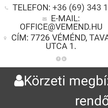
TELEFON:
+36 (69) 343 
E-MAIL:
OFFICE@VEMEND.HU
CÍM: 7726 VÉMÉND, TAV
UTCA 1.
Körzeti megbíz
rendő