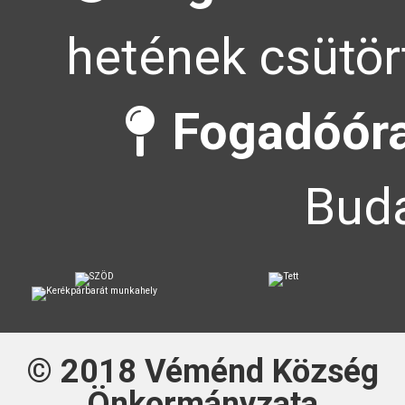
hetének csütör
Fogadóóra
Buda
© 2018
Véménd Község
Önkormányzata