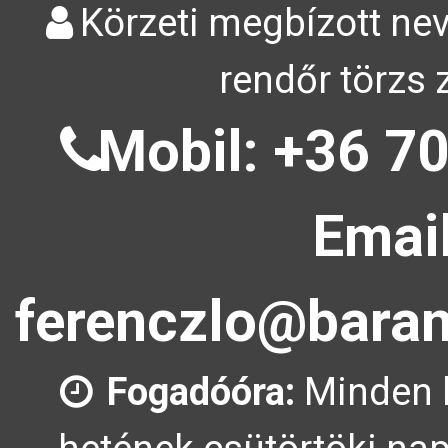
Körzeti megbízott nev
rendőr törzs 
Mobil: +36 70
Email
ferenczlo@baran
Fogadóóra:
Minden 