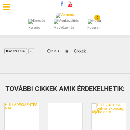
0
SZÁLLÁSOK
Keresés
Megközelítés
Kosaram
BEJEGYZÉSEK
ÁLTALÁNOS SZERZŐDÉSI FELTÉTELEK
n.a.<
Cikkek
ÖSSZES CIKK
KINCSES BARANYA VÉMÉND
KAPCSOLAT
TOVÁBBI CIKKEK AMIK ÉRDEKELHETIK: