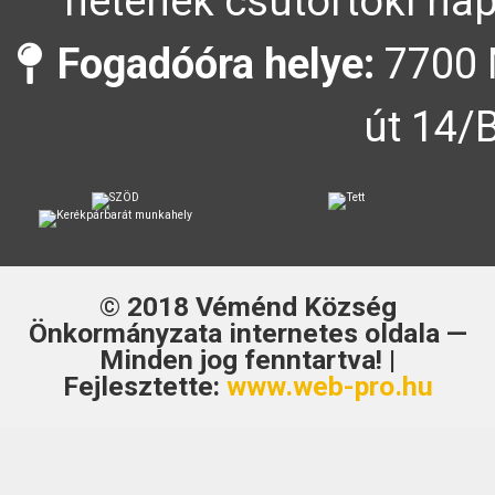
hetének csütörtöki nap
Fogadóóra helye:
7700 
út 14/
© 2018
Véménd Község
Önkormányzata
internetes oldala —
Minden jog fenntartva! |
Fejlesztette:
www.web-pro.hu