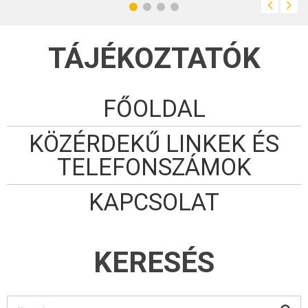
melyek állatok
itatását szolgálták.
A forrás nagyon
bővizű, vízhozama:
60-100 liter/perces.
TÁJÉKOZTATÓK
FŐOLDAL
KÖZÉRDEKŰ LINKEK ÉS
TELEFONSZÁMOK
KAPCSOLAT
KERESÉS