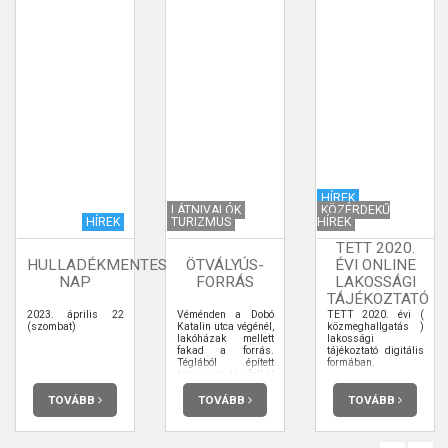
HÍREK
LÁTNIVALÓK
KÖZÉRDEKŰ
HÍREK
TURIZMUS
HÍREK
TETT 2020.
HULLADÉKMENTES
ÖTVÁLYÚS-
ÉVI ONLINE
NAP
FORRÁS
LAKOSSÁGI
TÁJÉKOZTATÓ
2023. április 22
Véménden a Dobó
TETT 2020. évi (
(szombat)
Katalin utca végénél,
közmeghallgatás )
lakóházak mellett
lakossági
fakad a forrás.
tájékoztató digitális
Téglából épített
formában.
betonozott támfalból
kiálló vascsőből
folyik a forrás vize
TOVÁBB
TOVÁBB
TOVÁBB
egy kővályúba.
Nevét, az egykor öt
egymás mellett lévő
vályúról kapta,