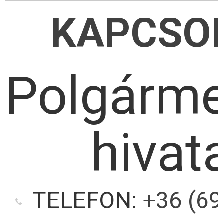
KAPCSO
Polgárme
hivat
TELEFON:
+36 (6