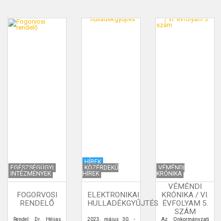
HÍREK
EGÉSZSÉGÜGYI
KÖZÉRDEKŰ
VÉMÉNDI
INTÉZMÉNYEK
HÍREK
KRÓNIKA
VÉMÉNDI
FOGORVOSI
ELEKTRONIKAI
KRÓNIKA / VI.
RENDELŐ
HULLADÉKGYŰJTÉS
ÉVFOLYAM 5.
SZÁM
Rendel: Dr. Héjjas
2023. május 30. -
Az Önkormányzati