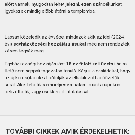
előtt vannak; nyugodtan lehet jelezni, ezen szándékunkat.
Igyekszek mindig előbb átérni a templomba.
Lassan közeledik az évvége, mindazok akik az idei (2024.
évi)
egyházközségi hozzájárulásukat
még nem rendezték,
kérem tegyék meg.
Egyházközségi hozzájárulást
18 év fölött kell fizetni
, ha az
illető nem nappali tagozatos tanuló. Kérjük a családokat, hogy
az új keresőtagokkal pótolják az elhalálozott adófizetők
sorát. Akik tehetik
személyesen nálam
, munkanapokon
befizethetik, vagy csekken, ill. átutalással.
TOVÁBBI CIKKEK AMIK ÉRDEKELHETIK: