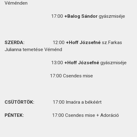
Véménden
17:00
+Balog Sándor
gyászmiséje
SZERDA:
12:00
+Hoff Józsefné
sz.Farkas
Julianna temetése Véménd
13:00
+Hoff Józsefné
gyászmiséje
17:00 Csendes mise
CSÜTÖRTÖK:
17:00 Imaóra a békéért
PÉNTEK:
17:00 Csendes mise + Adoráció