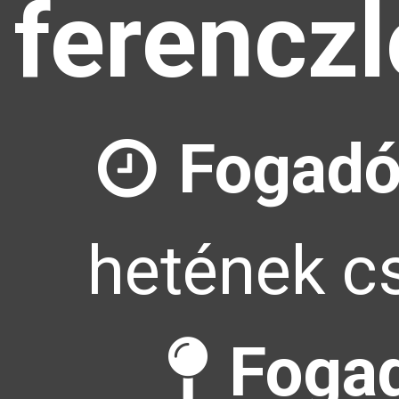
ferencz
Fogadó
hetének cs
Fogad