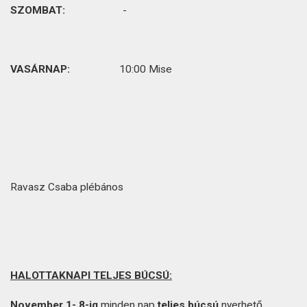
SZOMBAT:
-
VASÁRNAP:
10:00 Mise
Ravasz Csaba plébános
HALOTTAKNAPI TELJES BÚCSÚ:
November 1- 8-ig
minden nap
teljes búcsú
nyerhető