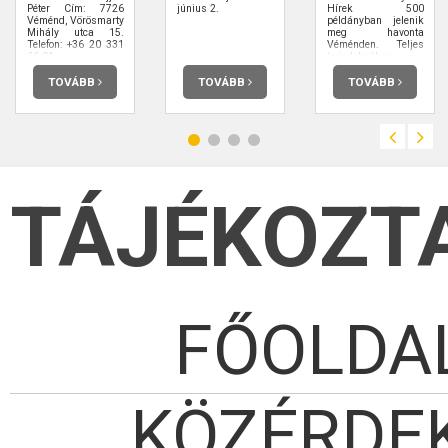
Péter Cím: 7726
június 2.
Hírek 500
Véménd, Vörösmarty
példányban jelenik
Mihály utca 15.
meg havonta
Telefon: +36 20 331
Véménden. Teljes
66 81
terjedelmében
elolvashatja.
TOVÁBB
TOVÁBB
TOVÁBB
TÁJÉKOZT
FŐOLDA
KÖZÉRDE