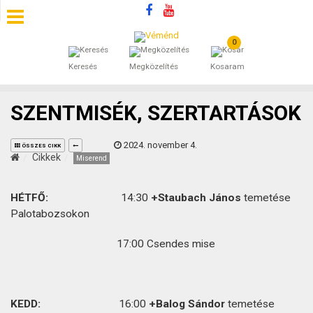
0
SZÁLLÁSOK
Keresés
Megközelítés
Kosaram
BEJEGYZÉSEK
SZENTMISÉK, SZERTARTÁSOK
ÁLTALÁNOS SZERZŐDÉSI FELTÉTELEK
2024. november 4.
ÖSSZES CIKK
KINCSES BARANYA VÉMÉND
Cikkek
Miserend
KAPCSOLAT
HÉTFŐ:
14:30
+Staubach János
temetése
Palotabozsokon
17:00 Csendes mise
KEDD:
16:00
+Balog Sándor
temetése