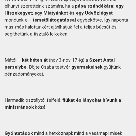
elhunyt szeretteink számára, ha a
pápa szándékára: egy
Hiszekegyet; egy Miatyánkot és egy Üdvözlégyet
mondunk el -
temetőlátogatással
egybekötve. Így naponta
más-más halottunkért ajánlhatjuk fel a teljes búcsút és
segíthetünk a tisztuló lelkeken.
Mától –
két héten át
(nov.3-nov 17-ig) a
Szent Antal
perselybe,
Böjte Csaba testvér
gyermekeinek
gyűjtünk
pénzadományokat.
Harmadik osztálytól felfelé,
fiúkat és lányokat hívunk a
ministránsok
közé.
Gyóntatások
mind a hétköznapi; mind a vasárnapi misék