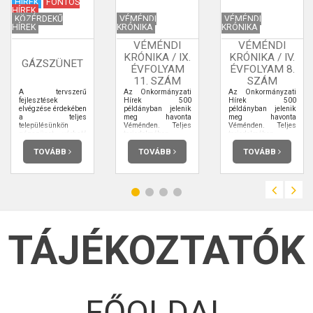
HÍREK
FONTOS
HÍREK
KÖZÉRDEKŰ
VÉMÉNDI
VÉMÉNDI
HÍREK
KRÓNIKA
KRÓNIKA
VÉMÉNDI
VÉMÉNDI
KRÓNIKA / IX.
KRÓNIKA / IV.
GÁZSZÜNET
ÉVFOLYAM
ÉVFOLYAM 8.
11. SZÁM
SZÁM
A tervszerű
Az Önkormányzati
Az Önkormányzati
fejlesztések
Hírek 500
Hírek 500
elvégzése érdekében
példányban jelenik
példányban jelenik
a teljes
meg havonta
meg havonta
településünkön
Véménden. Teljes
Véménden. Teljes
gázszünet várható
terjedelmében
terjedelmében
2019.08.08-án
elolvashatja.
elolvashatja.
10:00-14:00-ig.
TOVÁBB
TOVÁBB
TOVÁBB
TÁJÉKOZTATÓK
FŐOLDAL