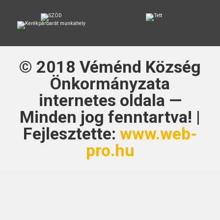
© 2018
Véménd Község
Önkormányzata
internetes oldala —
Minden jog fenntartva! |
Fejlesztette:
www.web-
pro.hu