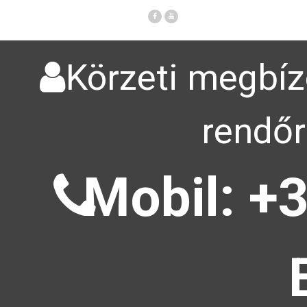
Körzeti megbízo
rendőr
Mobil: +3