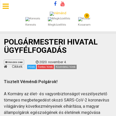
0
SZÁLLÁSOK
Keresés
Megközelítés
Kosaram
BEJEGYZÉSEK
POLGÁRMESTERI HIVATAL
ÁLTALÁNOS SZERZŐDÉSI FELTÉTELEK
ÜGYFÉLFOGADÁS
KINCSES BARANYA VÉMÉND
2020. november 4.
ÖSSZES CIKK
Cikkek
Hírek
Fontos hírek
Közérdekű hírek
KAPCSOLAT
Tisztelt Véméndi Polgárok!
A Kormány az élet- és vagyonbiztonságot veszélyeztető
tömeges megbetegedést okozó SARS-CoV-2 koronavírus
világjárvány következményeinek elhárítása, a magyar
állampolgárok egészségének és életének megóvása