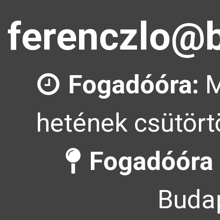
ferenczlo@b
Fogadóóra:
M
hetének csütörtö
Fogadóóra 
Budap