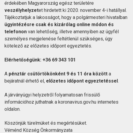
érdekében Magyarország egész területére
veszélyhelyzet
et hirdetett ki 2020. november 4-i hatállyal.
Tájékoztatjuk a lakosságot, hogy a polgármesteri hivatalban
ügyintézésre csak és kizárólag online módon és
telefonon
van lehetőség, illetve amennyiben az ügyfél
személyes megjelenése feltétlenül szükséges, úgy
kötelező az előzetes időpont egyeztetés.
Elérhetőségünk: +36 69 343 101
A
pénztár csütörtökönként 9 és 11 óra között
a
bejáratnál érhető el,
előzetes időpont egyeztetéssel
.
A járványügyi helyzetről folyamatosan frissülő
információhoz juthatnak a koronavirus.gov.hu internetes
oldalon.
Köszönjük türelmüket és megértésüket.
Véménd Község Önkormányzata