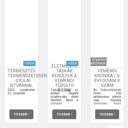
VÉMÉNDI
HÍREK
HÍREK
KRÓNIKA
ÉLETMENTŐ
TERMESZTÉS
TÁSKÁK
VÉMÉNDI
TERMÉNSZETESEN
KERÜLTEK A
KRÓNIKA / V.
- GYULAI
VÉMÉNDI
ÉVFOLYAM 9.
ISTVÁNNAL
TŰZOLTÓ
SZÁM
ŐRSRE
2022. szeptember
Tudjuk, hogy az
Az Önkormányzati
22. csütörtök
időben megtett
Hírek 500
újraélesztés életet
példányban jelenik
menthet. Most a
meg havonta
Véméndi
Véménden. Teljes
Katasztrófavédelmi
terjedelmében
Őrs életmentő
elolvashatja.
táskákkal
TOVÁBB
TOVÁBB
TOVÁBB
gyarapodott.