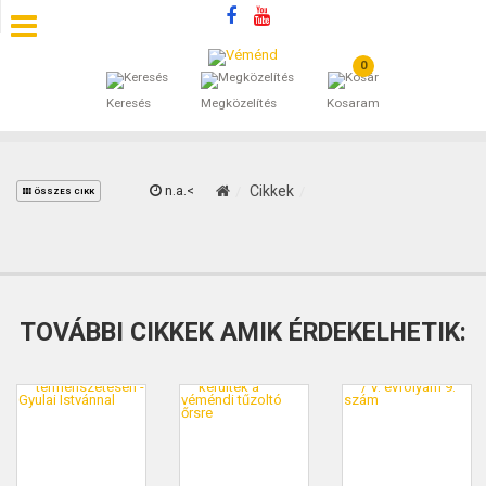
0
SZÁLLÁSOK
Keresés
Megközelítés
Kosaram
BEJEGYZÉSEK
ÁLTALÁNOS SZERZŐDÉSI FELTÉTELEK
n.a.<
Cikkek
ÖSSZES CIKK
KINCSES BARANYA VÉMÉND
KAPCSOLAT
TOVÁBBI CIKKEK AMIK ÉRDEKELHETIK: