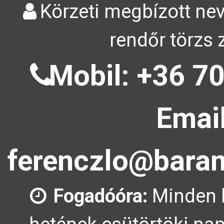
Körzeti megbízott nev
rendőr törzs 
Mobil: +36 70
Email
ferenczlo@baran
Fogadóóra:
Minden 