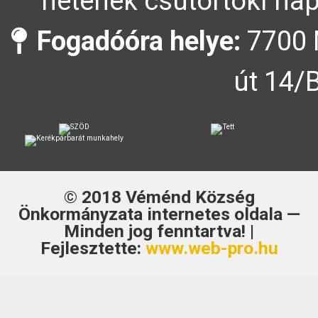
hetének csütörtöki nap
Fogadóóra helye:
7700 
út 14/
© 2018
Véménd Község
Önkormányzata
internetes oldala —
Minden jog fenntartva! |
Fejlesztette:
www.web-pro.hu