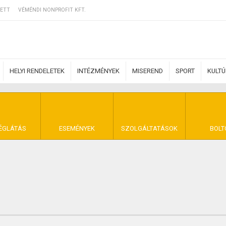
ETT
VÉMÉNDI NONPROFIT KFT.
HELYI RENDELETEK
INTÉZMÉNYEK
MISEREND
SPORT
KULT
ERZŐDÉSI FELTÉ
ÉGLÁTÁS
ESEMÉNYEK
SZOLGÁLTATÁSOK
BOLT
NYA VÉMÉND