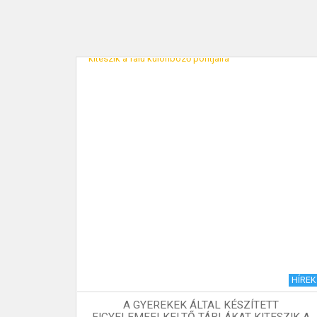
KAPCSOLAT
I KRÓNIKA
HÍREK
A GYEREKEK ÁLTAL KÉSZÍTETT
4. SZÁM
FIGYELEMFELKELTŐ TÁBLÁKAT KITESZIK A