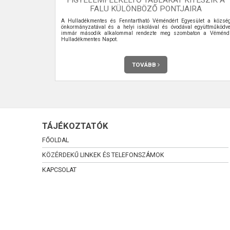
FALU KÜLÖNBÖZŐ PONTJAIRA
 meg havonta
A Hulladékmentes és Fenntartható Véméndért Egyesület a közsé
önkormányzatával és a helyi iskolával és óvodával együttműködv
immár második alkalommal rendezte meg szombaton a Véménd
Hulladékmentes Napot.
TOVÁBB
TÁJÉKOZTATÓK
FŐOLDAL
KÖZÉRDEKŰ LINKEK ÉS TELEFONSZÁMOK
KAPCSOLAT