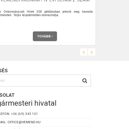
z Önkormányzati Hírek 500 példányban jelenik meg havonta
Az Önkormány
éménden. Teljes terjedelmében elolvashatja.
Véménden. Telje
TOVÁBB
SÉS
SOLAT
ármesteri hivatal
LEFON:
+36 (69) 343 101
AIL: OFFICE@VEMEND.HU