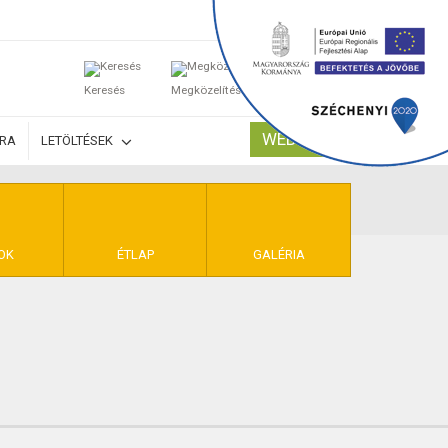
0
Keresés
Megközelítés
Kosaram
WEBSHOP
ÚRA
LETÖLTÉSEK
TELEK
OK
ÉTLAP
GALÉRIA