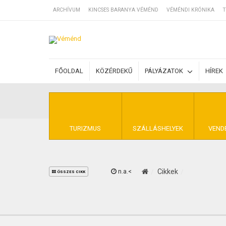
ARCHÍVUM
KINCSES BARANYA VÉMÉND
VÉMÉNDI KRÓNIKA
T
SZÁLLÁSOK
FŐOLDAL
KÖZÉRDEKŰ
PÁLYÁZATOK
HÍREK
BEJEGYZÉSEK
ÁLTALÁNOS SZ
TURIZMUS
SZÁLLÁSHELYEK
VEND
n.a.<
Cikkek
KINCSES BARA
ÖSSZES CIKK