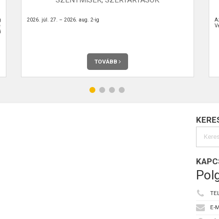
g
2026. júl. 27. – 2026. aug. 2-ig
A
e
V
i
TOVÁBB
KERE
KAPC
Polg
TE
E-M