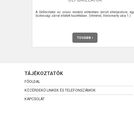
 meg havonta
A Defibrillátor az orvosi rendelő előterében került elhelyezésre, eg
biztonsági zárral ellátott kazettában. (Véménd, Vörösmarty utca 1.)
TOVÁBB
TÁJÉKOZTATÓK
FŐOLDAL
KÖZÉRDEKŰ LINKEK ÉS TELEFONSZÁMOK
KAPCSOLAT