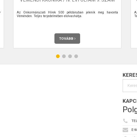
y
Az Önkormányzati Hírek 500 példányban jelenik meg havonta
A
Véménden. Teljes terjedelmében elolvashatja.
Te
TOVÁBB
KERE
KAPC
Polg
TE
E-M