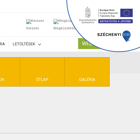
0
Keresés
Megközelítés
Kosaram
WEBSHOP
ÚRA
LETÖLTÉSEK
TELEK
OK
ÉTLAP
GALÉRIA