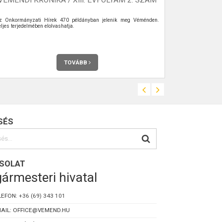
z Önkormányzati Hírek 470 példányban jelenik meg Véménden.
Az Önkormány
ljes terjedelmében elolvashatja.
Véménden. Telje
TOVÁBB
SÉS
SOLAT
ármesteri hivatal
LEFON:
+36 (69) 343 101
AIL: OFFICE@VEMEND.HU