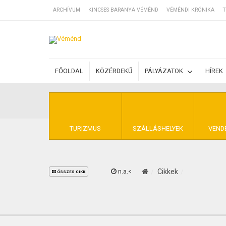
ARCHÍVUM
KINCSES BARANYA VÉMÉND
VÉMÉNDI KRÓNIKA
T
SZÁLLÁSOK
FŐOLDAL
KÖZÉRDEKŰ
PÁLYÁZATOK
HÍREK
BEJEGYZÉSEK
ÁLTALÁNOS SZ
TURIZMUS
SZÁLLÁSHELYEK
VEND
n.a.<
Cikkek
KINCSES BARA
ÖSSZES CIKK