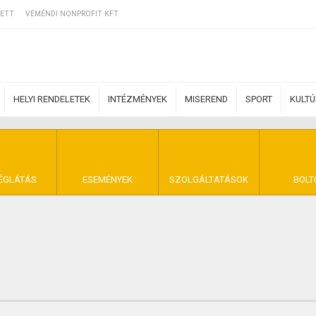
ETT
VÉMÉNDI NONPROFIT KFT.
HELYI RENDELETEK
INTÉZMÉNYEK
MISEREND
SPORT
KULT
ERZŐDÉSI FELTÉ
ÉGLÁTÁS
ESEMÉNYEK
SZOLGÁLTATÁSOK
BOLT
NYA VÉMÉND