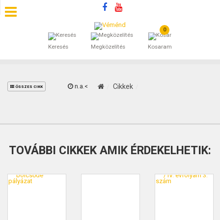
0
SZÁLLÁSOK
Keresés
Megközelítés
Kosaram
BEJEGYZÉSEK
ÁLTALÁNOS SZERZŐDÉSI FELTÉTELEK
n.a.<
Cikkek
ÖSSZES CIKK
KINCSES BARANYA VÉMÉND
KAPCSOLAT
TOVÁBBI CIKKEK AMIK ÉRDEKELHETIK: