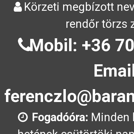
Körzeti megbízott nev
rendőr törzs 
Mobil: +36 70
Email
ferenczlo@baran
Fogadóóra:
Minden 