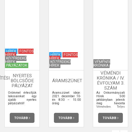
HÍREK
FONTOS
HÍREK
HÍREK
FONTOS
KÖZÉRDEKŰ
HÍREK
HÍREK
KÖZÉRDEKŰ
VÉMÉNDI
PÁLYÁZATOK
HÍREK
KRÓNIKA
VÉMÉNDI
NYERTES
TÉSI
KRÓNIKA / IV.
BÖLCSŐDE
ÁRAMSZÜNET
ÉVFOLYAM 3.
PÁLYÁZAT
SZÁM
Örömmel értesítjük
Áramszünet ideje:
Az Önkormányzati
lakosainkat egy
2021. december 10-
Hírek 500
újabb nyertes
én 8:30 – 15:00
példányban jelenik
pályázatról!
óráig
meg havonta
Véménden. Teljes
terjedelmében
elolvashatja.
TOVÁBB
TOVÁBB
TOVÁBB