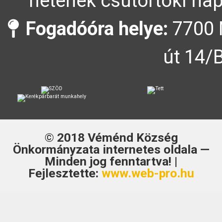
hetének csütörtöki nap
Fogadóóra helye:
7700 
út 14/
© 2018
Véménd Község
Önkormányzata
internetes oldala —
Minden jog fenntartva! |
Fejlesztette:
www.web-pro.hu