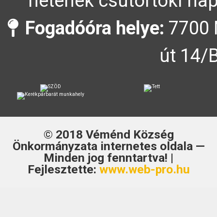
hetének csütörtöki nap
Fogadóóra helye:
7700 
út 14/
© 2018
Véménd Község
Önkormányzata
internetes oldala —
Minden jog fenntartva! |
Fejlesztette:
www.web-pro.hu