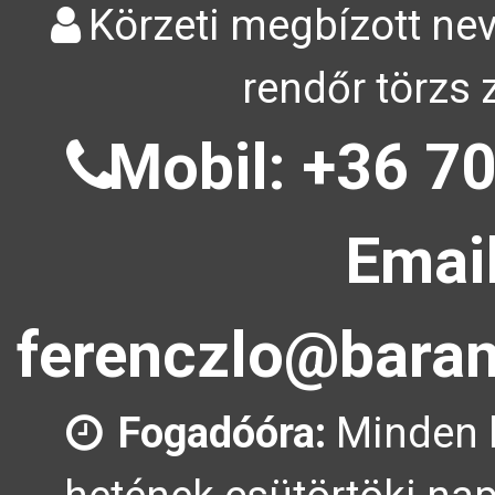
Körzeti megbízott nev
rendőr törzs 
Mobil: +36 70
Email
ferenczlo@baran
Fogadóóra:
Minden 