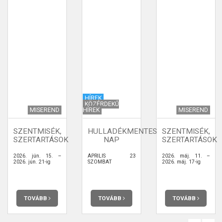
HÍREK
KÖZÉRDEKŰ
MISEREND
HÍREK
MISEREND
SZENTMISÉK,
HULLADÉKMENTES
SZENTMISÉK,
SZERTARTÁSOK
NAP
SZERTARTÁSOK
2026. jún. 15. –
ÁPRILIS 23
2026. máj. 11. –
2026. jún. 21-ig
SZOMBAT
2026. máj. 17-ig
TOVÁBB
TOVÁBB
TOVÁBB