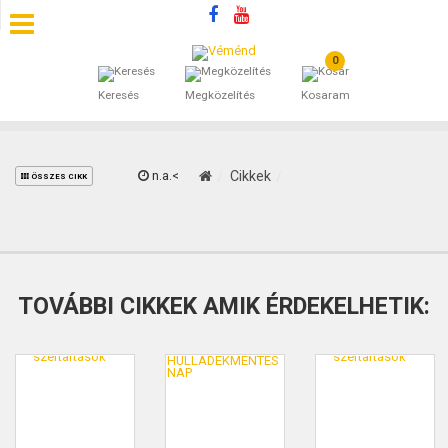
0
SZÁLLÁSOK
Keresés
Megközelítés
Kosaram
BEJEGYZÉSEK
ÁLTALÁNOS SZERZŐDÉSI FELTÉTELEK
n.a.<
Cikkek
ÖSSZES CIKK
KINCSES BARANYA VÉMÉND
KAPCSOLAT
TOVÁBBI CIKKEK AMIK ÉRDEKELHETIK: