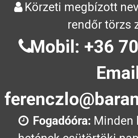
Körzeti megbízott nev
rendőr törzs 
Mobil: +36 70
Email
ferenczlo@baran
Fogadóóra:
Minden 