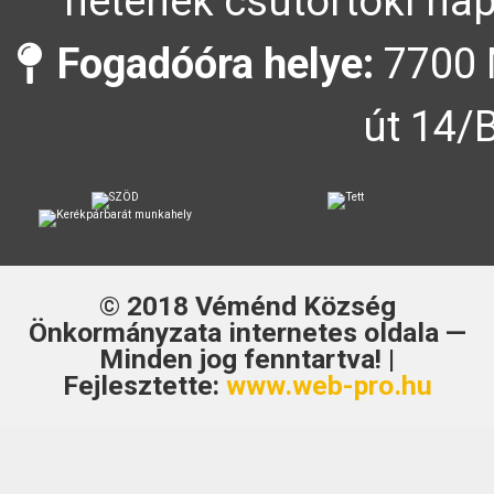
hetének csütörtöki nap
Fogadóóra helye:
7700 
út 14/
© 2018
Véménd Község
Önkormányzata
internetes oldala —
Minden jog fenntartva! |
Fejlesztette:
www.web-pro.hu