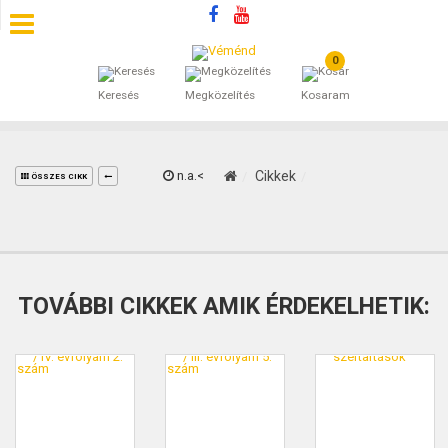
0
SZÁLLÁSOK
Keresés
Megközelítés
Kosaram
BEJEGYZÉSEK
ÁLTALÁNOS SZERZŐDÉSI FELTÉTELEK
n.a.<
Cikkek
ÖSSZES CIKK
KINCSES BARANYA VÉMÉND
KAPCSOLAT
TOVÁBBI CIKKEK AMIK ÉRDEKELHETIK: