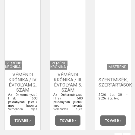
VÉMÉNDI
VÉMÉNDI
KRÓNIKA
KRÓNIKA
MISEREND
VÉMÉNDI
VÉMÉNDI
KRÓNIKA / IV.
KRÓNIKA / III.
SZENTMISÉK,
ÉVFOLYAM 2.
ÉVFOLYAM 5.
SZERTARTÁSOK
SZÁM
SZÁM
Az Önkormányzati
Az Önkormányzati
2026. ápr. 30. –
Hírek 500
Hírek 500
2026. ápr. 6-ig
példányban jelenik
példányban jelenik
meg havonta
meg havonta
Véménden. Teljes
Véménden. Teljes
terjedelmében
terjedelmében
elolvashatja.
elolvashatja.
TOVÁBB
TOVÁBB
TOVÁBB