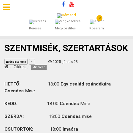
0
SZÁLLÁSOK
Keresés
Megközelítés
Kosaram
BEJEGYZÉSEK
SZENTMISÉK, SZERTARTÁSOK
ÁLTALÁNOS SZERZŐDÉSI FELTÉTELEK
2025. június 23.
ÖSSZES CIKK
KINCSES BARANYA VÉMÉND
Cikkek
Miserend
KAPCSOLAT
HÉTFŐ:
18:00
Egy család szándékára
Csendes
Mise
KEDD:
18:00
Csendes
Mise
SZERDA:
18:00
Csendes
mise
CSÜTÖRTÖK:
18:00
Imaóra