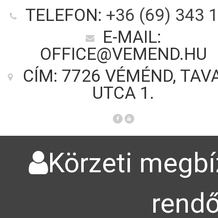
TELEFON:
+36 (69) 343 
E-MAIL:
OFFICE@VEMEND.HU
CÍM: 7726 VÉMÉND, TAV
UTCA 1.
Körzeti megbíz
rendő