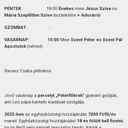
PÉNTEK:
18:00
Énekes
mise
Jézus Szíve
és
Mária Szeplőtlen Szíve
tiszteletére
+ Adoráció
SZOMBAT:
-
VASÁRNAP
:
10:00
Mise
Szent Péter és Szent Pál
Apostolok
(német)
Ravasz Csaba plébános
Jövő vasárnap a
perselyt „Péterfillérek”
gyanánt gyűjtjük,
ami Leó pápa karitatív kiadásait szolgálja.
2025-ben
az egyházközségi hozzájárulás
7000 Ft/fő/év
marad. Egyházközségi hozzájárulást
18 év fölött kell fizetni
,
ha az illető nem nappali tagozatos tanuló. Kérjük a