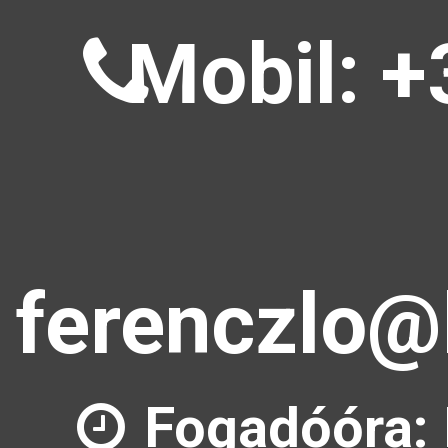
Mobil: +
ferenczlo@
Fogadóóra: