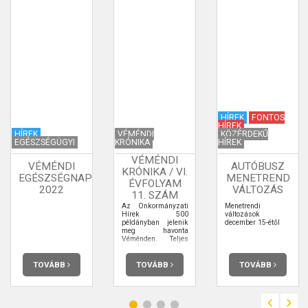
HÍREK
FONTOS
HÍREK
HÍREK
VÉMÉNDI
KÖZÉRDEKŰ
EGÉSZSÉGÜGYI
KRÓNIKA
HÍREK
VÉMÉNDI
VÉMÉNDI
AUTÓBUSZ
KRÓNIKA / VI.
EGÉSZSÉGNAP
MENETREND
ÉVFOLYAM
2022
VÁLTOZÁS
11. SZÁM
Az Önkormányzati
Menetrendi
Hírek 500
változások
példányban jelenik
december 15-étől
meg havonta
Véménden. Teljes
terjedelmében
elolvashatja.
TOVÁBB
TOVÁBB
TOVÁBB