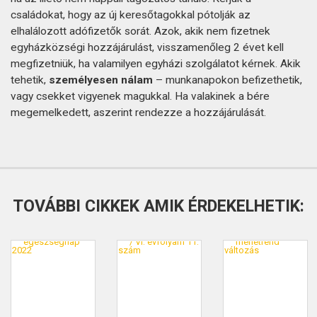
családokat, hogy az új keresőtagokkal pótolják az
elhalálozott adófizetők sorát. Azok, akik nem fizetnek
egyházközségi hozzájárulást, visszamenőleg 2 évet kell
megfizetniük, ha valamilyen egyházi szolgálatot kérnek. Akik
tehetik,
személyesen nálam
– munkanapokon befizethetik,
vagy csekket vigyenek magukkal. Ha valakinek a bére
megemelkedett, aszerint rendezze a hozzájárulását.
TOVÁBBI CIKKEK AMIK ÉRDEKELHETIK: