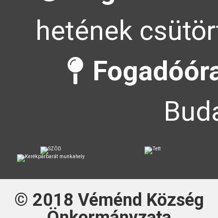
hetének csütör
Fogadóóra
Buda
© 2018
Véménd Község
Önkormányzata