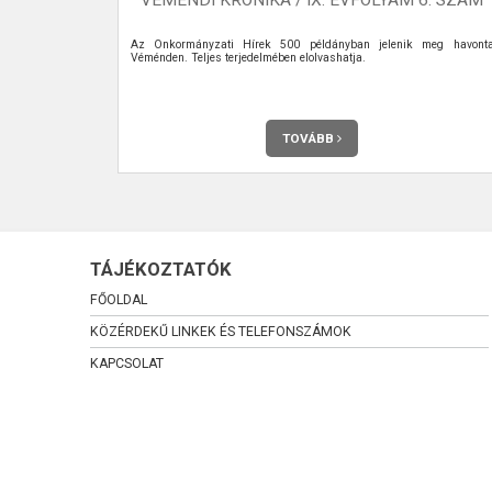
eg Véménden.
Az Önkormányzati Hírek 500 példányban jelenik meg havont
Véménden. Teljes terjedelmében elolvashatja.
TOVÁBB
TÁJÉKOZTATÓK
FŐOLDAL
KÖZÉRDEKŰ LINKEK ÉS TELEFONSZÁMOK
KAPCSOLAT