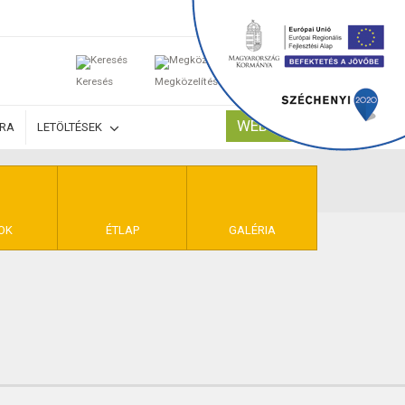
0
Keresés
Megközelítés
Kosaram
WEBSHOP
ÚRA
LETÖLTÉSEK
TELEK
OK
ÉTLAP
GALÉRIA