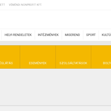
ETT
VÉMÉNDI NONPROFIT KFT.
HELYI RENDELETEK
INTÉZMÉNYEK
MISEREND
SPORT
KULT
ERZŐDÉSI FELTÉ
ÉGLÁTÁS
ESEMÉNYEK
SZOLGÁLTATÁSOK
BOLT
NYA VÉMÉND