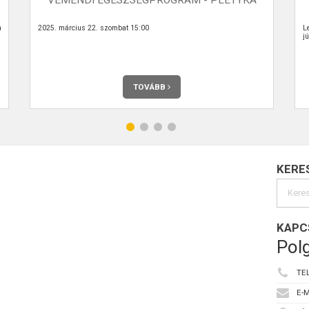
a
2025. március 22. szombat 15:00
L
j
TOVÁBB
KERE
KAPC
Polg
TE
E-M