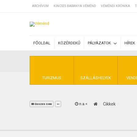
ARCHÍVUM
KINCSES BARANYA VÉMÉND
VÉMÉNDI KRÓNIKA
T
SZÁLLÁSOK
FŐOLDAL
KÖZÉRDEKŰ
PÁLYÁZATOK
HÍREK
BEJEGYZÉSEK
ÁLTALÁNOS SZ
TURIZMUS
SZÁLLÁSHELYEK
VEND
n.a.<
Cikkek
KINCSES BARA
ÖSSZES CIKK