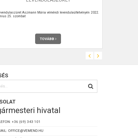
evendulaszüret Aszmann Mária véméndi levendulaültetvényén 2022.
Az Önkormányz
únius 25. szombat
Teljes terjedel
TOVÁBB
SÉS
SOLAT
ármesteri hivatal
LEFON:
+36 (69) 343 101
AIL: OFFICE@VEMEND.HU