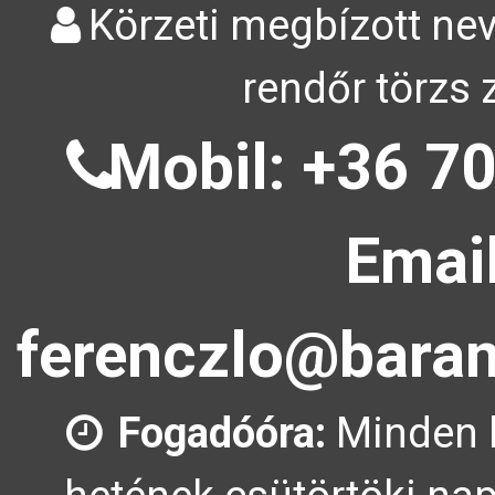
Körzeti megbízott nev
rendőr törzs 
Mobil: +36 70
Email
ferenczlo@baran
Fogadóóra:
Minden 