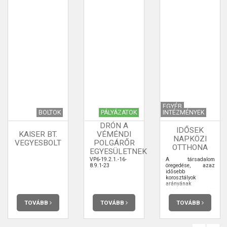
EGYÉB
BOLTOK
PÁLYÁZATOK
INTÉZMÉNYEK
DRÓN A
IDŐSEK
KAISER BT.
VÉMÉNDI
NAPKÖZI
VEGYESBOLT
POLGÁRŐR
OTTHONA
EGYESÜLETNEK
VP6-19.2.1.-16-
A társadalom
8.9.1-23
öregedése, azaz
idősebb
korosztályok
arányának
növekedése az
utóbbi évtizedek
egyik meghatározó
TOVÁBB
TOVÁBB
TOVÁBB
társadalmi
jelensége. A 65 éven
felüliek aránya az
elkövetkező