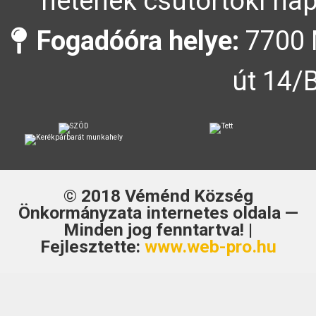
hetének csütörtöki nap
Fogadóóra helye:
7700 
út 14/
© 2018
Véménd Község
Önkormányzata
internetes oldala —
Minden jog fenntartva! |
Fejlesztette:
www.web-pro.hu