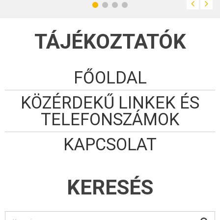
évtizedekben –
kisebb
hullámzásokkal -
az eddigieknél is
erőteljesebben fog
TÁJÉKOZTATÓK
növekedni. 2050-re
Magyarország
népességének közel
30 százaléka lesz
65 éves vagy
idősebb. A 65
évesnél idősebb
FŐOLDAL
népesség
egyharmada
egyedül él.
KÖZÉRDEKŰ LINKEK ÉS
TELEFONSZÁMOK
KAPCSOLAT
KERESÉS