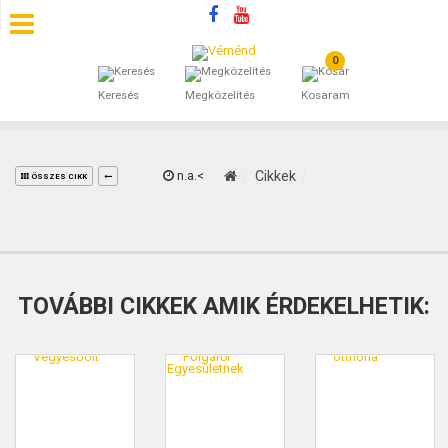
0
SZÁLLÁSOK
Keresés
Megközelítés
Kosaram
BEJEGYZÉSEK
ÁLTALÁNOS SZERZŐDÉSI FELTÉTELEK
n.a.<
Cikkek
ÖSSZES CIKK
KINCSES BARANYA VÉMÉND
KAPCSOLAT
TOVÁBBI CIKKEK AMIK ÉRDEKELHETIK: