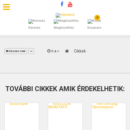
0
SZÁLLÁSOK
Keresés
Megközelítés
Kosaram
BEJEGYZÉSEK
ÁLTALÁNOS SZERZŐDÉSI FELTÉTELEK
n.a.<
Cikkek
ÖSSZES CIKK
KINCSES BARANYA VÉMÉND
KAPCSOLAT
TOVÁBBI CIKKEK AMIK ÉRDEKELHETIK: