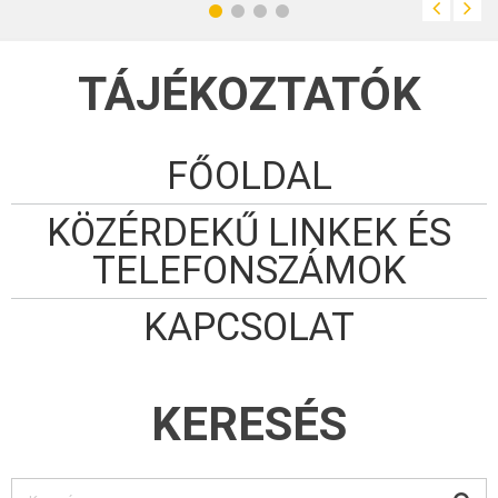
gyermek és felnőtt
tánccsoport is
működik.
TÁJÉKOZTATÓK
FŐOLDAL
KÖZÉRDEKŰ LINKEK ÉS
TELEFONSZÁMOK
KAPCSOLAT
KERESÉS