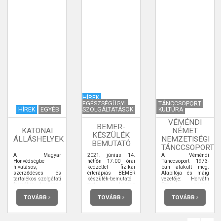
HÍREK
EGÉSZSÉGÜGYI
TÁNCCSOPORT
HÍREK
EGYÉB
SZOLGÁLTATÁSOK
KULTÚRA
VÉMÉNDI
BEMER-
KATONAI
NÉMET
KÉSZÜLÉK
ÁLLÁSHELYEK
NEMZETISÉGI
BEMUTATÓ
TÁNCCSOPORT
A Magyar
2021. június 14.
A Véméndi
Honvédségbe
hétfőn 17:00 órai
Tánccsoport 1973-
hivatásos,
kedzettel fizikai
ban alakult meg.
szerződéses és
érterápiás BEMER
Alapítója és máig
tartalékos szolgálati
készülék-bemutató
vezetője: Horváth
formákra keresnek
tart Juhász
Etele, akinek
jelentkezőket.
Zsuzsanna Emőke
szívügye és életcélja
szaktanácsadó.
a német nemzetiségi
TOVÁBB
TOVÁBB
TOVÁBB
kultúra ápolása. A
tánccsoport két
csoportot jelöl, ami
azt jelenti, hogy