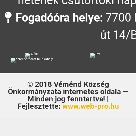
hetének csütörtöki nap
Fogadóóra helye:
7700 
út 14/
© 2018
Véménd Község
Önkormányzata
internetes oldala —
Minden jog fenntartva! |
Fejlesztette:
www.web-pro.hu