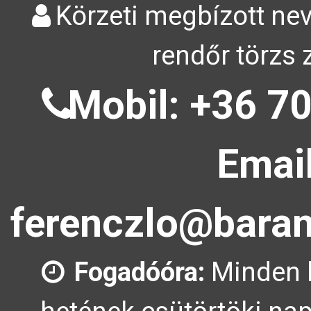
Körzeti megbízott nev
rendőr törzs 
Mobil: +36 70
Email
ferenczlo@baran
Fogadóóra:
Minden 