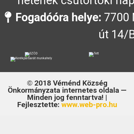
hetének csütörtöki nap
Fogadóóra helye:
7700 
út 14/
© 2018
Véménd Község
Önkormányzata
internetes oldala —
Minden jog fenntartva! |
Fejlesztette:
www.web-pro.hu