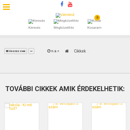
0
SZÁLLÁSOK
Keresés
Megközelítés
Kosaram
BEJEGYZÉSEK
ÁLTALÁNOS SZERZŐDÉSI FELTÉTELEK
n.a.<
Cikkek
ÖSSZES CIKK
KINCSES BARANYA VÉMÉND
KAPCSOLAT
TOVÁBBI CIKKEK AMIK ÉRDEKELHETIK: