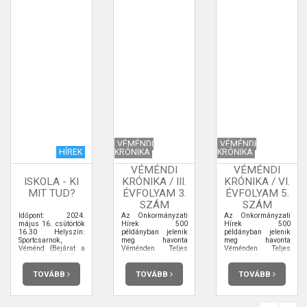
VÉMÉNDI
VÉMÉNDI
HÍREK
KRÓNIKA
KRÓNIKA
VÉMÉNDI
VÉMÉNDI
ISKOLA - KI
KRÓNIKA / III.
KRÓNIKA / VI.
MIT TUD?
ÉVFOLYAM 3.
ÉVFOLYAM 5.
SZÁM
SZÁM
Időpont: 2024.
Az Önkormányzati
Az Önkormányzati
május 16. csütörtök
Hírek 500
Hírek 500
16.30 Helyszín:
példányban jelenik
példányban jelenik
Sportcsarnok,
meg havonta
meg havonta
Véménd {Bejárat a
Véménden. Teljes
Véménden. Teljes
hátsó udvar felől}
terjedelmében
terjedelmében
elolvashatja.
elolvashatja.
TOVÁBB
TOVÁBB
TOVÁBB