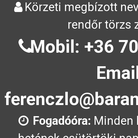
Körzeti megbízott nev
rendőr törzs 
Mobil: +36 70
Email
ferenczlo@baran
Fogadóóra:
Minden 