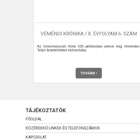
HÍREK
VEZETÉS
VÉMÉNDI KRÓNIKA / X. ÉVFOLYAM 6. SZÁM
Az Önkormányzati Hírek 500 példányban jelenik meg Véménden
Teljes terjedelmében elolvashatja.
TOVÁBB
TÁJÉKOZTATÓK
FŐOLDAL
KÖZÉRDEKŰ LINKEK ÉS TELEFONSZÁMOK
KAPCSOLAT