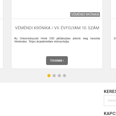
VÉMÉNDI KRÓNIKA
VÉMÉNDI KRÓNIKA / VII. ÉVFOLYAM 10. SZÁM
.
Az Önkormányzati Hírek 500 példányban jelenik meg havonta
2
Véménden. Teljes terjedelmében elolvashatja.
TOVÁBB
KERE
KAPC