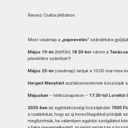
Ravasz Csaba plébános
Most vasárnap a
„papnevelés”
szándékára gyűjtjü
Május 19-én
(hétfőn)
18:30-kor
várom a
Tanácsad
jelenlétére számítok!!!
Május 25-én
(vasárnap) tartjuk a 10:00 órai mise 
Hergert Menyhért
asztalosmesternek köszönjük a
Májusban
– hétköznapokon –
17:30-tól Lorettói l
2025-ben
az egyházközségi hozzájárulás
7000 Ft
a családokat, hogy az új keresőtagokkal pótolják a
megfizetniük, ha valamilyen egyházi szolgálatot kér
a bére megemelkedett, aszerint rendezze a hozzáj