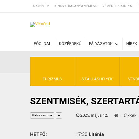
ARCHÍVUM
KINCSES BARANYA VÉMÉND
VÉMÉNDI KRÓNIKA
T
SZÁLLÁSOK
FŐOLDAL
KÖZÉRDEKŰ
PÁLYÁZATOK
HÍREK
BEJEGYZÉSEK
ÁLTALÁNOS SZ
TURIZMUS
SZÁLLÁSHELYEK
VEND
SZENTMISÉK, SZERTART
KINCSES BARA
2025. május 12.
Cikkek
ÖSSZES CIKK
HÉTFŐ:
17:30
Litánia