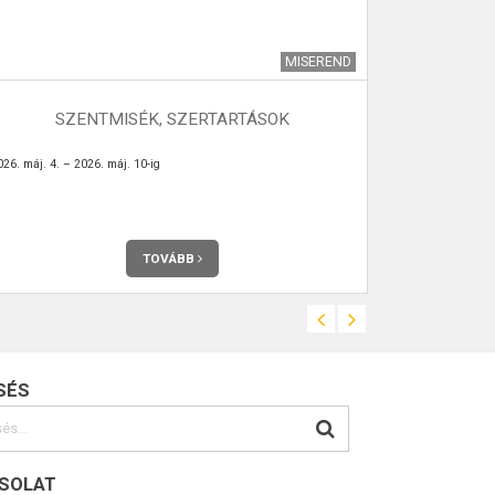
MISEREND
VÉMÉNDI
SZENTMISÉK, SZERTARTÁSOK
026. máj. 4. – 2026. máj. 10-ig
2023. október 2
TOVÁBB
SÉS
SOLAT