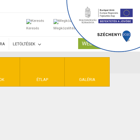
0
Keresés
Megközelítés
Kosaram
WEBSHOP
ÚRA
LETÖLTÉSEK
TELEK
OK
ÉTLAP
GALÉRIA