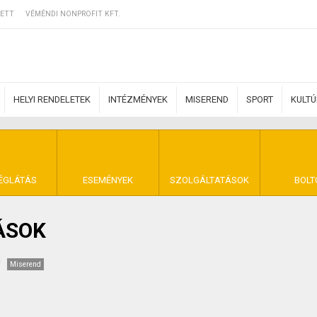
ETT
VÉMÉNDI NONPROFIT KFT.
HELYI RENDELETEK
INTÉZMÉNYEK
MISEREND
SPORT
KULT
ERZŐDÉSI FELTÉ
ÉGLÁTÁS
ESEMÉNYEK
SZOLGÁLTATÁSOK
BOLT
ÁSOK
NYA VÉMÉND
Miserend