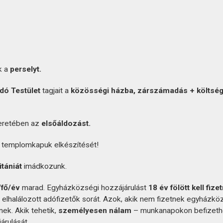
k a
perselyt.
ó Testület
tagjait a
közösségi házba, zárszámadás + költség
keretében az
elsőáldozást.
 templomkapuk elkészítését!
itániát
imádkozunk.
/fő/év
marad. Egyházközségi hozzájárulást
18 év fölött kell fizet
z elhalálozott adófizetők sorát. Azok, akik nem fizetnek egyházkö
nek. Akik tehetik,
személyesen nálam
– munkanapokon befizethe
árulását.