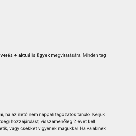
vetés + aktuális ügyek
megvitatására. Minden tag
ni
, ha az illető nem nappali tagozatos tanuló. Kérjük
zségi hozzájárulást, visszamenőleg 2 évet kell
tik, vagy csekket vigyenek magukkal. Ha valakinek