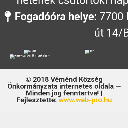
hetének csütörtöki nap
Fogadóóra helye:
7700 
út 14/
© 2018
Véménd Község
Önkormányzata
internetes oldala —
Minden jog fenntartva! |
Fejlesztette:
www.web-pro.hu