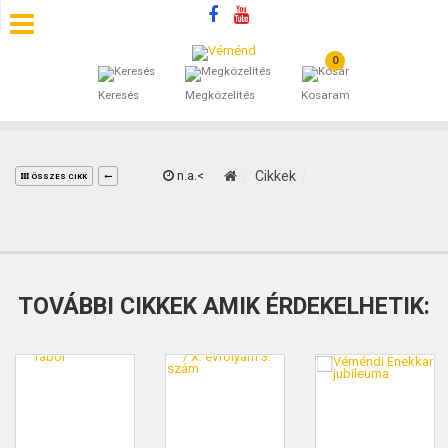
0
SZÁLLÁSOK
Keresés
Megközelítés
Kosaram
BEJEGYZÉSEK
ÁLTALÁNOS SZERZŐDÉSI FELTÉTELEK
n.a.<
Cikkek
ÖSSZES CIKK
KINCSES BARANYA VÉMÉND
KAPCSOLAT
TOVÁBBI CIKKEK AMIK ÉRDEKELHETIK: