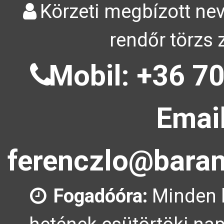
Körzeti megbízott nev
rendőr törzs 
Mobil: +36 70
Email
ferenczlo@baran
Fogadóóra:
Minden 