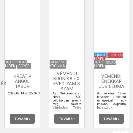
HÍREK
FONTOS
HÍREK
KÖZÉRDEKŰ
VÉMÉNDI
KÖZÉRDEKŰ
HÍREK
EGYÉB
KRÓNIKA
HÍREK
VÉMÉNDI
KREATÍV
VÉMÉNDI
KRÓNIKA / X.
ANGOL
ÉNEKKAR
TÉS
ÉVFOLYAM 3.
TÁBOR
JUBILEUMA
SZÁM
2025.07.14.-2025.07.18.
Az Önkormányzati
Az október 17.-re
Hírek 500
tervezett jubileumi
példányban jelenik
ünnepséget egy
meg havonta
későbbi időpontra
Véménden. Teljes
halasztjuk.
terjedelmében
elolvashatja.
TOVÁBB
TOVÁBB
TOVÁBB