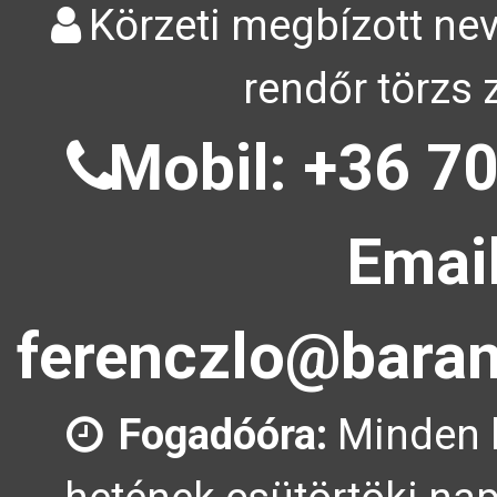
Körzeti megbízott nev
rendőr törzs 
Mobil: +36 70
Email
ferenczlo@baran
Fogadóóra:
Minden 