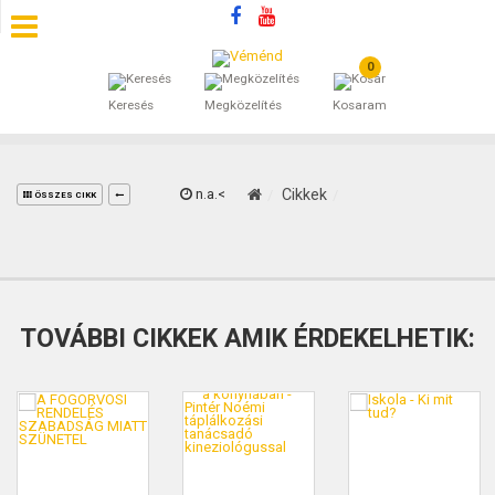
0
SZÁLLÁSOK
Keresés
Megközelítés
Kosaram
BEJEGYZÉSEK
ÁLTALÁNOS SZERZŐDÉSI FELTÉTELEK
n.a.<
Cikkek
ÖSSZES CIKK
KINCSES BARANYA VÉMÉND
KAPCSOLAT
TOVÁBBI CIKKEK AMIK ÉRDEKELHETIK: