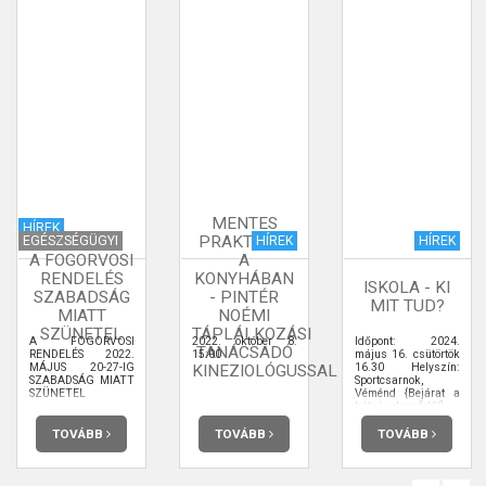
MENTES
HÍREK
PRAKTIKÁK
EGÉSZSÉGÜGYI
HÍREK
HÍREK
A FOGORVOSI
A
RENDELÉS
KONYHÁBAN
ISKOLA - KI
SZABADSÁG
- PINTÉR
MIT TUD?
MIATT
NOÉMI
SZÜNETEL
TÁPLÁLKOZÁSI
A FOGORVOSI
2022. október 8.
Időpont: 2024.
TANÁCSADÓ
RENDELÉS 2022.
15:00
május 16. csütörtök
MÁJUS 20-27-IG
16.30 Helyszín:
KINEZIOLÓGUSSAL
SZABADSÁG MIATT
Sportcsarnok,
SZÜNETEL
Véménd {Bejárat a
hátsó udvar felől}
TOVÁBB
TOVÁBB
TOVÁBB