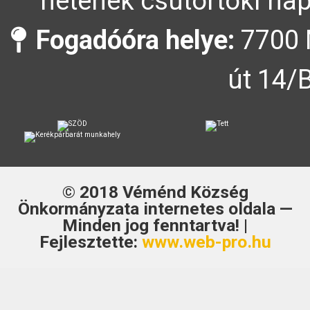
hetének csütörtöki nap
Fogadóóra helye:
7700 
út 14/
© 2018
Véménd Község
Önkormányzata
internetes oldala —
Minden jog fenntartva! |
Fejlesztette:
www.web-pro.hu