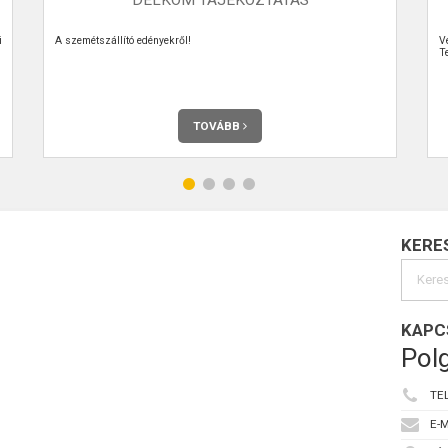
i
A szemétszállító edényekről!
V
T
TOVÁBB
KERE
KAPC
Polg
TE
E-M