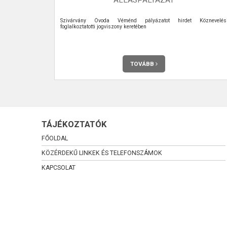
Szivárvány Óvoda Véménd pályázatot hirdet Köznevelés
foglalkoztatotti jogviszony keretében
TOVÁBB
TÁJÉKOZTATÓK
FŐOLDAL
KÖZÉRDEKŰ LINKEK ÉS TELEFONSZÁMOK
KAPCSOLAT