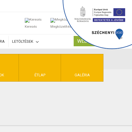
0
Keresés
Megközelítés
Kosaram
WEBSHOP
ÚRA
LETÖLTÉSEK
TELEK
OK
ÉTLAP
GALÉRIA