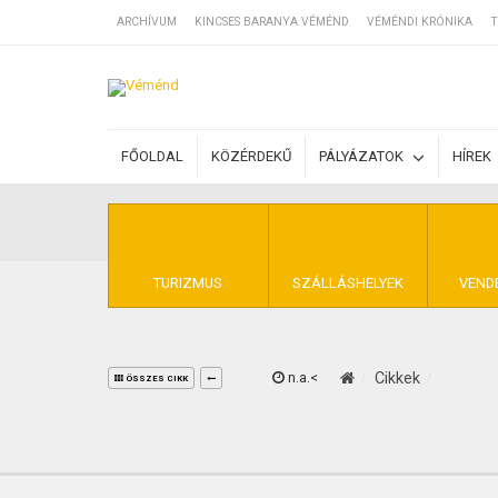
ARCHÍVUM
KINCSES BARANYA VÉMÉND
VÉMÉNDI KRÓNIKA
T
SZÁLLÁSOK
FŐOLDAL
KÖZÉRDEKŰ
PÁLYÁZATOK
HÍREK
BEJEGYZÉSEK
ÁLTALÁNOS SZ
TURIZMUS
SZÁLLÁSHELYEK
VEND
n.a.<
Cikkek
KINCSES BARA
ÖSSZES CIKK