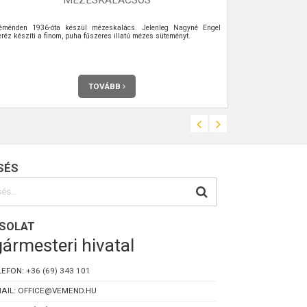
éménden 1936-óta készül mézeskalács. Jelenleg Nagyné Engel
eréz készíti a finom, puha fűszeres illatú mézes süteményt.
TOVÁBB
SÉS
SOLAT
ármesteri hivatal
LEFON:
+36 (69) 343 101
AIL: OFFICE@VEMEND.HU