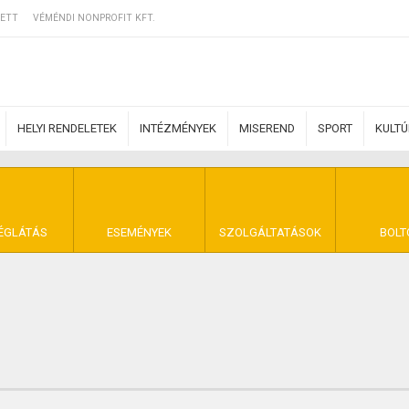
ETT
VÉMÉNDI NONPROFIT KFT.
HELYI RENDELETEK
INTÉZMÉNYEK
MISEREND
SPORT
KULT
ERZŐDÉSI FELTÉ
ÉGLÁTÁS
ESEMÉNYEK
SZOLGÁLTATÁSOK
BOLT
NYA VÉMÉND