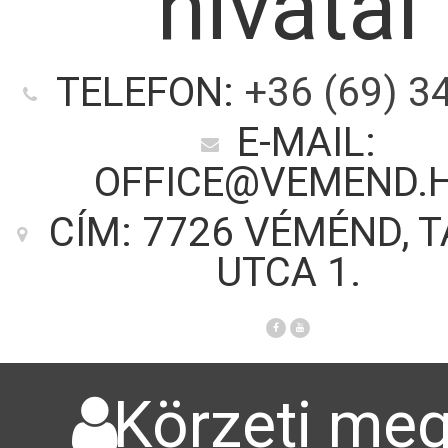
hivatal
TELEFON:
+36 (69) 3
E-MAIL:
OFFICE@VEMEND.
CÍM: 7726 VÉMÉND, 
UTCA 1.
Körzeti meg