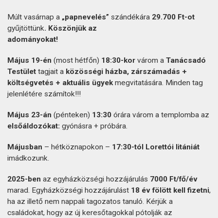
Múlt vasárnap a
„papnevelés”
szándékára
29.700 Ft-ot
gyűjtöttünk
. Köszönjük az
adományokat!
Május 19-én
(most hétfőn)
18:30-kor
várom a
Tanácsadó
Testület
tagjait a
közösségi házba, zárszámadás +
költségvetés + aktuális ügyek
megvitatására. Minden tag
jelenlétére számítok!!!
Május 23-án
(pénteken)
13:30
órára várom a templomba az
elsőáldozókat:
gyónásra + próbára.
Májusban
– hétköznapokon –
17:30-tól Lorettói litániát
imádkozunk.
2025-ben
az egyházközségi hozzájárulás
7000 Ft/fő/év
marad. Egyházközségi hozzájárulást
18 év fölött kell fizetni
,
ha az illető nem nappali tagozatos tanuló. Kérjük a
családokat, hogy az új keresőtagokkal pótolják az