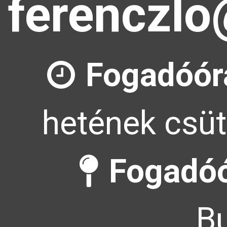
ferenczlo
Fogadóór
hetének csüt
Fogadóó
Bu