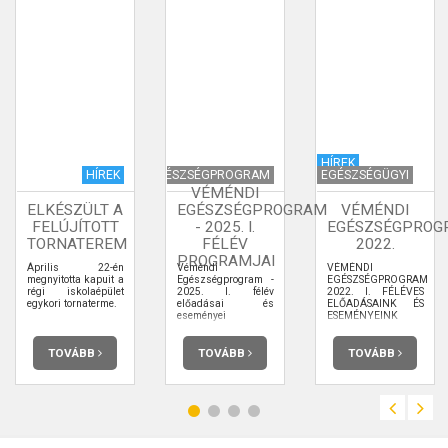
HÍREK
HÍREK
EGÉSZSÉGPROGRAM
EGÉSZSÉGÜGYI
VÉMÉNDI
ELKÉSZÜLT A
EGÉSZSÉGPROGRAM
VÉMÉNDI
FELÚJÍTOTT
- 2025. I.
EGÉSZSÉGPROG
TORNATEREM
FÉLÉV
2022.
PROGRAMJAI
Április 22-én
Véméndi
VÉMÉNDI
megnyitotta kapuit a
Egészségprogram -
EGÉSZSÉGPROGRAM
régi iskolaépület
2025. I. félév
2022. I. FÉLÉVES
egykori tornaterme.
előadásai és
ELŐADÁSAINK ÉS
eseményei
ESEMÉNYEINK
TOVÁBB
TOVÁBB
TOVÁBB