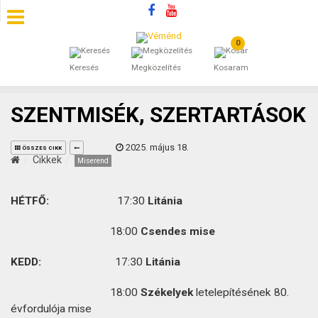
0
SZÁLLÁSOK
Keresés
Megközelítés
Kosaram
BEJEGYZÉSEK
SZENTMISÉK, SZERTARTÁSOK
ÁLTALÁNOS SZERZŐDÉSI FELTÉTELEK
2025. május 18.
ÖSSZES CIKK
KINCSES BARANYA VÉMÉND
Cikkek
Miserend
KAPCSOLAT
HÉTFŐ:
17:30
Litánia
18:00
Csendes mise
KEDD:
17:30
Litánia
18:00
Székelyek
letelepítésének 80.
évfordulója mise