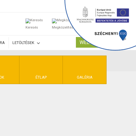
0
Keresés
Megközelítés
Kosaram
WEBSHOP
ÚRA
LETÖLTÉSEK
TELEK
OK
ÉTLAP
GALÉRIA