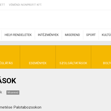
ETT
VÉMÉNDI NONPROFIT KFT.
HELYI RENDELETEK
INTÉZMÉNYEK
MISEREND
SPORT
KULT
ERZŐDÉSI FELTÉ
ÉGLÁTÁS
ESEMÉNYEK
SZOLGÁLTATÁSOK
BOLT
ÁSOK
NYA VÉMÉND
ek
Miserend
metése Palotabozsokon