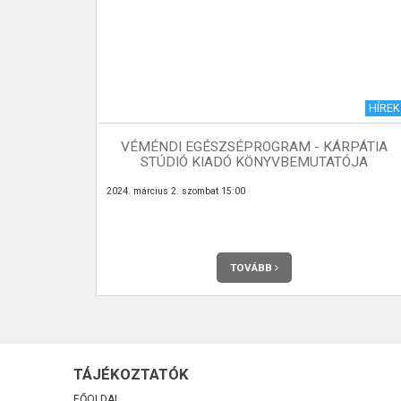
TÉZMÉNYEK
HÍREK
VÉMÉNDI EGÉSZSÉPROGRAM - KÁRPÁTIA
STÚDIÓ KIADÓ KÖNYVBEMUTATÓJA
yvtár, másrészt
2024. március 2. szombat 15:00
teményünk úgy
ra törekszünk,
r a lakosság
ai könyvtár az
ünk legyen. A
yilvántartjuk,
 audiovizuális,
TOVÁBB
TÁJÉKOZTATÓK
FŐOLDAL