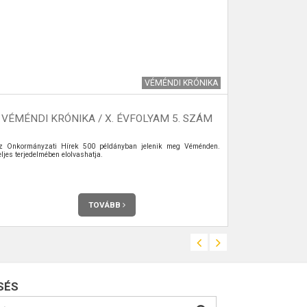
VÉMÉNDI KRÓNIKA
VÉMÉNDI KRÓNIKA / X. ÉVFOLYAM 5. SZÁM
z Önkormányzati Hírek 500 példányban jelenik meg Véménden.
A könyvtár kett
ljes terjedelmében elolvashatja.
közkönyvtári, 
alakítjuk, hog
hogy mint ált
számára tudjon 
iskolai felad
nyomtatott dok
feltárjuk és sz
TOVÁBB
számítástechni
SÉS