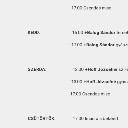
KAPCSOLAT
17:00 Csendes mise
KEDD:
16:00
+Balog Sándor
teme
17:00
+Balog Sándor
gyász
SZERDA:
12:00
+Hoff Józsefné
sz.F
13:00
+Hoff Józsefné
gyász
17:00 Csendes mise
CSÜTÖRTÖK:
17:00 Imaóra a békéért