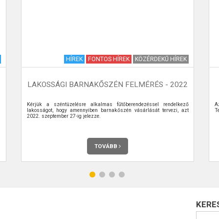
HÍREK
FONTOS HÍREK
KÖZÉRDEKŰ HÍREK
LAKOSSÁGI BARNAKŐSZÉN FELMÉRÉS - 2022
Kérjük a széntüzelésre alkalmas fűtőberendezéssel rendelkező
A
lakosságot, hogy amennyiben barnakőszén vásárlását tervezi, azt
Te
2022. szeptember 27-ig jelezze.
TOVÁBB
KERE