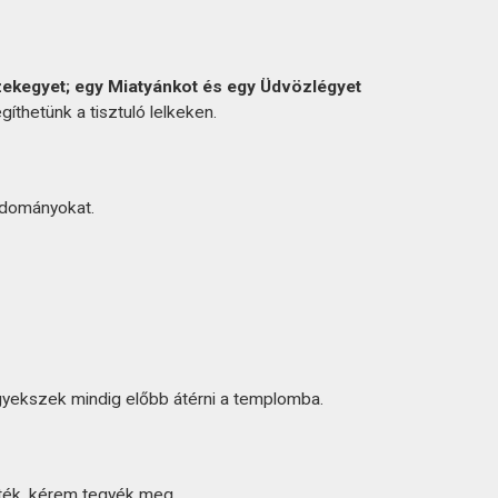
ekegyet; egy Miatyánkot és egy Üdvözlégyet
íthetünk a tisztuló lelkeken.
adományokat.
Igyekszek mindig előbb átérni a templomba.
ék, kérem tegyék meg.