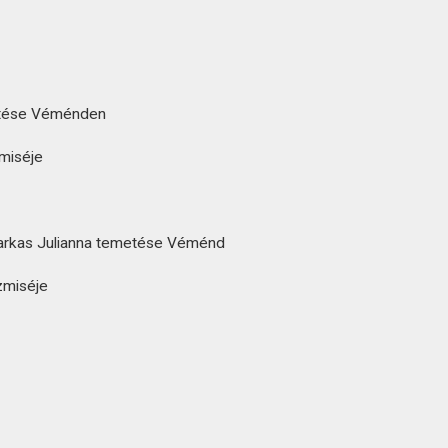
tése Véménden
miséje
arkas Julianna temetése Véménd
miséje