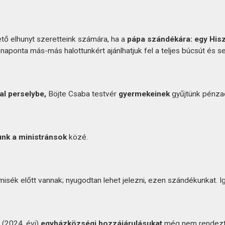
tő elhunyt szeretteink számára, ha a
pápa szándékára: egy Hisz
naponta más-más halottunkért ajánlhatjuk fel a teljes búcsút és seg
al perselybe,
Böjte Csaba testvér
gyermekeinek
gyűjtünk pénz
vunk a ministránsok
közé.
misék előtt vannak; nyugodtan lehet jelezni, ezen szándékunkat. 
 (2024. évi)
egyházközségi hozzájárulásukat
még nem rendezt