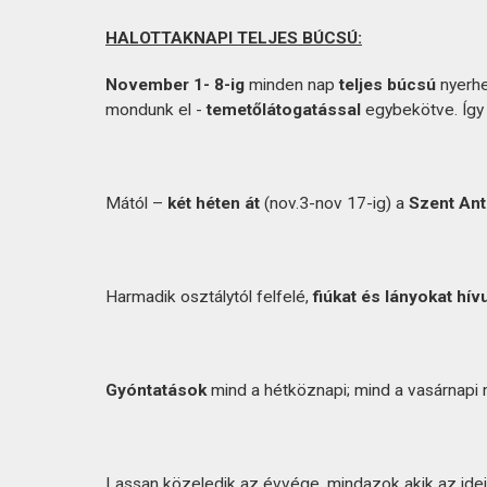
HALOTTAKNAPI TELJES BÚCSÚ:
November 1- 8-ig
minden nap
teljes búcsú
nyerhe
mondunk el -
temetőlátogatással
egybekötve. Így 
Mától –
két héten át
(nov.3-nov 17-ig) a
Szent Ant
Harmadik osztálytól felfelé,
fiúkat és lányokat hí
Gyóntatások
mind a hétköznapi; mind a vasárnapi 
Lassan közeledik az évvége, mindazok akik az idei