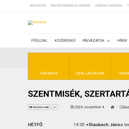
ARCHÍVUM
KINCSES BARANYA VÉMÉND
VÉMÉNDI KRÓNIKA
T
SZÁLLÁSOK
FŐOLDAL
KÖZÉRDEKŰ
PÁLYÁZATOK
HÍREK
BEJEGYZÉSEK
ÁLTALÁNOS SZ
TURIZMUS
SZÁLLÁSHELYEK
VEND
SZENTMISÉK, SZERTART
KINCSES BARA
2024. november 4.
Cikk
ÖSSZES CIKK
HÉTFŐ:
14:30
+Staubach János
te