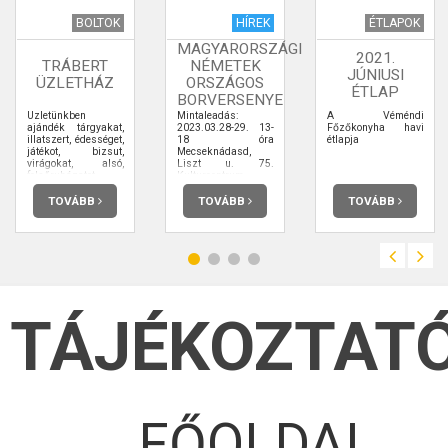
BOLTOK
HÍREK
ÉTLAPOK
MAGYARORSZÁGI
2021.
TRÁBERT
NÉMETEK
JÚNIUSI
ÜZLETHÁZ
ORSZÁGOS
ÉTLAP
BORVERSENYE
Üzletünkben
Mintaleadás:
A Véméndi
ajándék tárgyakat,
2023.03.28-29. 13-
Főzőkonyha havi
illatszert, édességet,
18 óra
étlapja
játékot, bizsut,
Mecseknádasd,
virágokat, alsó,
Liszt u. 75.
felsőruházatot,
Kulturcentrum
egyéb háztartási
termékeket
TOVÁBB
TOVÁBB
TOVÁBB
forgalmazunk,
valamint
szőnyegtisztító gép
kölcsönzés, óraelem
csere, mobil
egyenleg feltöltés, és
autópálya matrica
vásárlás
szolgáltatásokkal
TÁJÉKOZTAT
várjuk kedves
vevőinket.
FŐOLDAL