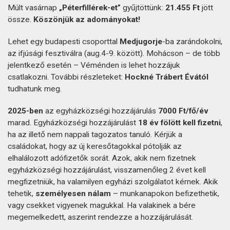
Múlt vasárnap
„Péterfillérek-et”
gyűjtöttünk:
21.455 Ft
jött
össze.
Köszönjük az adományokat!
Lehet egy budapesti csoporttal
Medjugorje
-ba zarándokolni,
az ifjúsági fesztiválra (aug.4-9. között). Mohácson – de több
jelentkező esetén – Véménden is lehet hozzájuk
csatlakozni. További részleteket:
Hockné Trábert Évától
tudhatunk meg.
2025-ben
az egyházközségi hozzájárulás
7000 Ft/fő/év
marad. Egyházközségi hozzájárulást
18 év fölött kell fizetni
,
ha az illető nem nappali tagozatos tanuló. Kérjük a
családokat, hogy az új keresőtagokkal pótolják az
elhalálozott adófizetők sorát. Azok, akik nem fizetnek
egyházközségi hozzájárulást, visszamenőleg 2 évet kell
megfizetniük, ha valamilyen egyházi szolgálatot kérnek. Akik
tehetik,
személyesen nálam
– munkanapokon befizethetik,
vagy csekket vigyenek magukkal. Ha valakinek a bére
megemelkedett, aszerint rendezze a hozzájárulását.