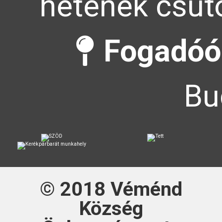
hetének csütö
Fogadóór
Bu
© 2018
Véménd
Község