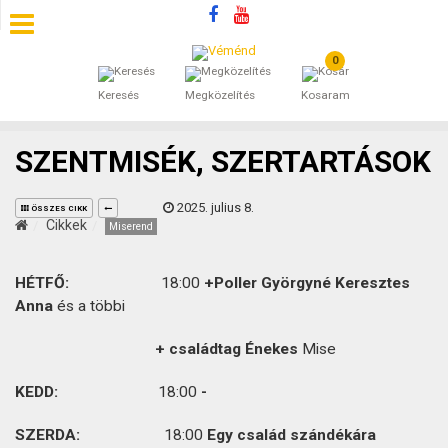
0
SZÁLLÁSOK
Keresés
Megközelítés
Kosaram
BEJEGYZÉSEK
SZENTMISÉK, SZERTARTÁSOK
ÁLTALÁNOS SZERZŐDÉSI FELTÉTELEK
2025. julius 8.
ÖSSZES CIKK
KINCSES BARANYA VÉMÉND
Cikkek
Miserend
KAPCSOLAT
HÉTFŐ:
18:00
+Poller Györgyné Keresztes
Anna
és a többi
+ családtag Énekes
Mise
KEDD:
18:00
-
SZERDA:
18:00
Egy család szándékára