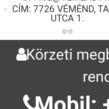
CÍM: 7726 VÉMÉND, T
UTCA 1.
Körzeti megb
ren
Mobil: 