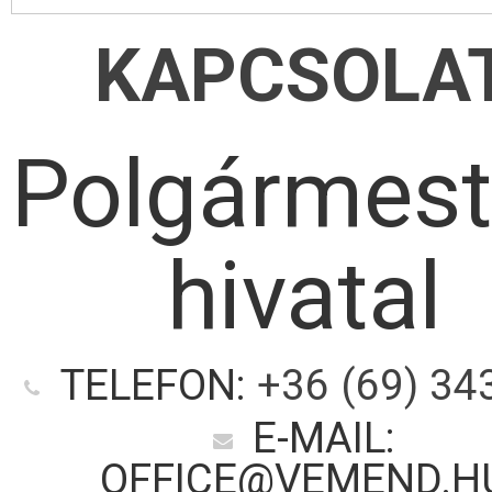
KAPCSOLA
Polgármest
hivatal
TELEFON:
+36 (69) 34
E-MAIL:
OFFICE@VEMEND.H