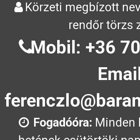
Körzeti megbízott nev
rendőr törzs 
Mobil: +36 70
Email
ferenczlo@baran
Fogadóóra:
Minden 