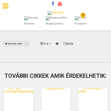
0
SZÁLLÁSOK
Keresés
Megközelítés
Kosaram
BEJEGYZÉSEK
ÁLTALÁNOS SZERZŐDÉSI FELTÉTELEK
n.a.<
Cikkek
ÖSSZES CIKK
KINCSES BARANYA VÉMÉND
KAPCSOLAT
TOVÁBBI CIKKEK AMIK ÉRDEKELHETIK: