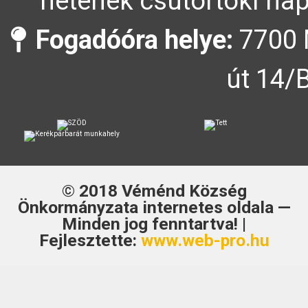
hetének csütörtöki nap
Fogadóóra helye:
7700 
út 14/
© 2018
Véménd Község
Önkormányzata
internetes oldala —
Minden jog fenntartva! |
Fejlesztette:
www.web-pro.hu