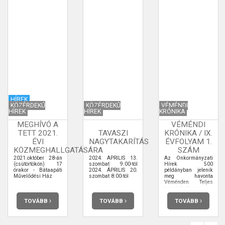
HÍREK
KÖZÉRDEKŰ
KÖZÉRDEKŰ
VÉMÉNDI
HÍREK
HÍREK
KRÓNIKA
MEGHÍVÓ A
VÉMÉNDI
TETT 2021.
TAVASZI
KRÓNIKA / IX.
ÉVI
NAGYTAKARÍTÁS
ÉVFOLYAM 1.
KÖZMEGHALLGATÁSÁRA
SZÁM
2021.október 28-án
2024. ÁPRILIS 13.
Az Önkormányzati
(csütörtökön) 17
szombat 9:00-tól
Hírek 500
órakor - Bátaapáti
2024. ÁPRILIS 20.
példányban jelenik
Művelődési Ház
szombat 8:00-tól
meg havonta
Véménden. Teljes
terjedelmében
elolvashatja.
TOVÁBB
TOVÁBB
TOVÁBB