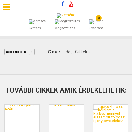
0
SZÁLLÁSOK
Keresés
Megközelítés
Kosaram
BEJEGYZÉSEK
ÁLTALÁNOS SZERZŐDÉSI FELTÉTELEK
n.a.<
Cikkek
ÖSSZES CIKK
KINCSES BARANYA VÉMÉND
KAPCSOLAT
TOVÁBBI CIKKEK AMIK ÉRDEKELHETIK: