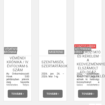
FONTOS HÍREK
VÉMÉNDI
KÖZÉRDEKŰ
TÁJÉKOZTATÓ
KRÓNIKA
MISEREND
HÍREK
ÉS KÉRELEM
VÉMÉNDI
A
KRÓNIKA / IV.
SZENTMISÉK,
KEDVEZMÉNNYE
ÉVFOLYAM 6.
SZERTARTÁSOK
ELSZÁMOLT
SZÁM
FÖLDGÁZ
Az Önkormányzati
2026. jan. 26. –
2022. szeptember
IGÉNYBEVÉTELÉ
Hírek 500
2026. febr. 1-ig
10-től a jegyzők
példányban jelenik
adnak ki hatósági
meg havonta
bizonyítványt a
Véménden. Teljes
lakás rendeltetési
terjedelmében
egységek számáról,
elolvashatja.
ahhoz, hogy a
lakossági fogyasztó
TOVÁBB
TOVÁBB
TOVÁBB
jogszerűen vegyen
igénybe
kedvezménnyel
elszámolt földgáz