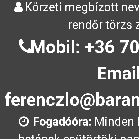
Körzeti megbízott nev
rendőr törzs 
Mobil: +36 70
Email
ferenczlo@baran
Fogadóóra:
Minden 