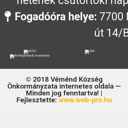
hetének csütörtöki nap
Fogadóóra helye:
7700 
út 14/
© 2018
Véménd Község
Önkormányzata
internetes oldala —
Minden jog fenntartva! |
Fejlesztette:
www.web-pro.hu