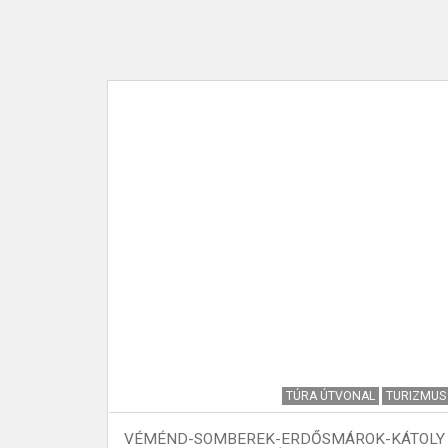
KAPCSOLAT
ÁLTATÁSOK
TÚRA ÚTVONAL
TURIZMUS
VÉMÉND-SOMBEREK-ERDŐSMÁROK-KÁTOLY