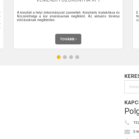
-
A konyhát a helyi önkormányzat üzemelteti. Konyhánk kialakítása és
E
-
felszereltsége a kor elvárásainak megfelelő. Az aktuális törvényi
N
-
előírásoknak megfelelően.
s
-
-
TOVÁBB
KERE
KAPC
Polg
TE
E-M