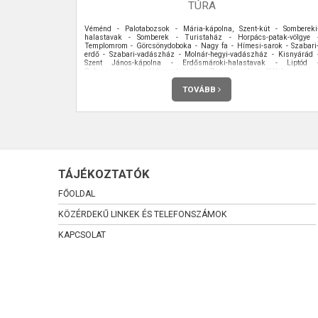
TÚRA
Véménd - Palotabozsok - Mária-kápolna, Szent-kút - Sombereki
halastavak - Somberek - Turistaház - Horpács-patak-völgye 
Templomrom - Görcsönydoboka - Nagy fa - Hímesi-sarok - Szabari
erdő - Szabari-vadászház - Molnár-hegyi-vadászház - Kisnyárád 
Szent János-kápolna - Erdősmároki-halastavak - Liptód 
Babarcpuszta - Liptódpusztai-völgy - Ruzsek-malom - Kátoly
TOVÁBB
TÁJÉKOZTATÓK
FŐOLDAL
KÖZÉRDEKŰ LINKEK ÉS TELEFONSZÁMOK
KAPCSOLAT