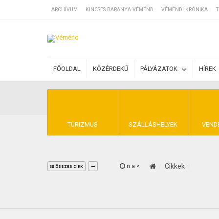
ARCHÍVUM
KINCSES BARANYA VÉMÉND
VÉMÉNDI KRÓNIKA
T
SZÁLLÁSOK
FŐOLDAL
KÖZÉRDEKŰ
PÁLYÁZATOK
HÍREK
BEJEGYZÉSEK
ÁLTALÁNOS SZ
TURIZMUS
SZÁLLÁSHELYEK
VEND
n.a.<
Cikkek
KINCSES BARA
ÖSSZES CIKK