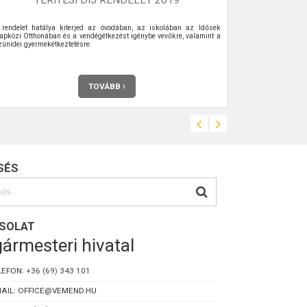
 rendelet hatálya kiterjed az óvodában, az iskolában az Idősek
Gász Autószer
apközi Otthonában és a vendégétkezést igénybe vevőkre, valamint a
zünidei gyermekétkeztetésre.
TOVÁBB
SÉS
SOLAT
ármesteri hivatal
LEFON:
+36 (69) 343 101
AIL: OFFICE@VEMEND.HU