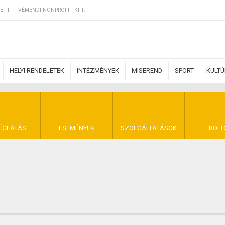
ETT
VÉMÉNDI NONPROFIT KFT.
HELYI RENDELETEK
INTÉZMÉNYEK
MISEREND
SPORT
KULT
ERZŐDÉSI FELTÉ
ÉGLÁTÁS
ESEMÉNYEK
SZOLGÁLTATÁSOK
BOLT
NYA VÉMÉND