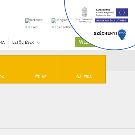
0
Keresés
Megközelítés
Kosaram
WEBSHOP
ÚRA
LETÖLTÉSEK
TELEK
OK
ÉTLAP
GALÉRIA