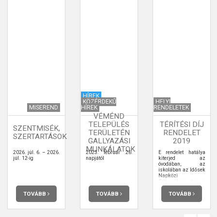
HÍREK
KÖZÉRDEKŰ
HELYI
MISEREND
HÍREK
RENDELETEK
VÉMÉND
TELEPÜLÉS
TÉRÍTÉSI DÍJ
SZENTMISÉK,
TERÜLETÉN
RENDELET
SZERTARTÁSOK
GALLYAZÁSI
2019
MUNKÁLATOK
2026. júl. 6. – 2026.
2023. február 26.
E rendelet hatálya
júl. 12-ig
napjától
kiterjed az
óvodában, az
iskolában az Idősek
Napközi
Otthonában és a
vendégétkezést
igénybe vevőkre,
TOVÁBB
TOVÁBB
TOVÁBB
valamint a szünidei
gyermekétkeztetésre.