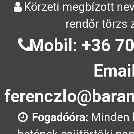
Körzeti megbízott nev
rendőr törzs 
Mobil: +36 70
Email
ferenczlo@baran
Fogadóóra:
Minden 