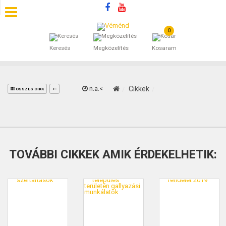
0
SZÁLLÁSOK
Keresés
Megközelítés
Kosaram
BEJEGYZÉSEK
ÁLTALÁNOS SZERZŐDÉSI FELTÉTELEK
n.a.<
Cikkek
ÖSSZES CIKK
KINCSES BARANYA VÉMÉND
KAPCSOLAT
TOVÁBBI CIKKEK AMIK ÉRDEKELHETIK: