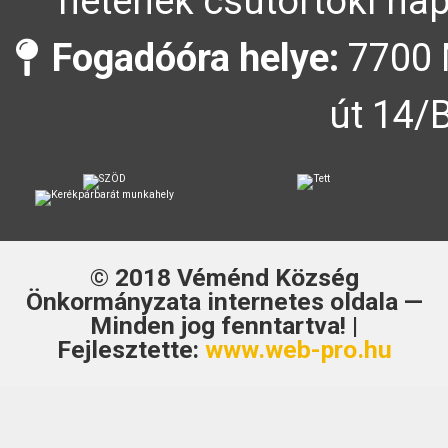
hetének csütörtöki nap
Fogadóóra helye:
7700 
út 14/
© 2018
Véménd Község
Önkormányzata
internetes oldala —
Minden jog fenntartva! |
Fejlesztette:
www.web-pro.hu