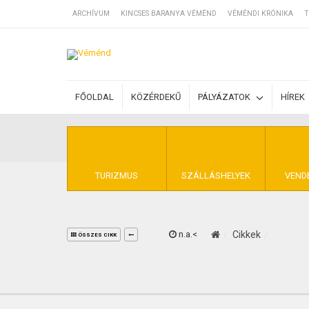
ARCHÍVUM
KINCSES BARANYA VÉMÉND
VÉMÉNDI KRÓNIKA
T
SZÁLLÁSOK
FŐOLDAL
KÖZÉRDEKŰ
PÁLYÁZATOK
HÍREK
BEJEGYZÉSEK
ÁLTALÁNOS SZ
TURIZMUS
SZÁLLÁSHELYEK
VEND
n.a.<
Cikkek
KINCSES BARA
ÖSSZES CIKK