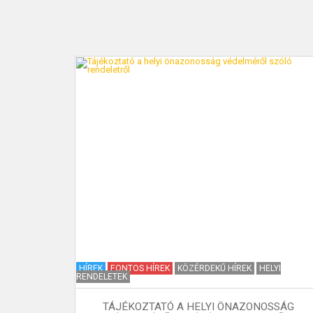
KAPCSOLAT
HÍREK
FONTOS HÍREK
KÖZÉRDEKŰ HÍREK
HELYI
I KRÓNIKA
RENDELETEK
TÁJÉKOZTATÓ A HELYI ÖNAZONOSSÁG
 1. SZÁM