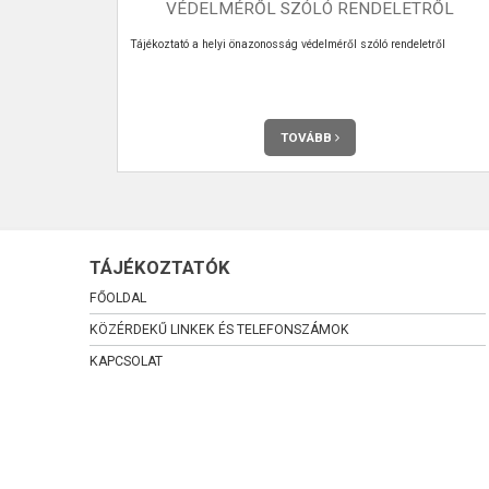
VÉDELMÉRŐL SZÓLÓ RENDELETRŐL
eg Véménden.
Tájékoztató a helyi önazonosság védelméről szóló rendeletről
TOVÁBB
TÁJÉKOZTATÓK
FŐOLDAL
KÖZÉRDEKŰ LINKEK ÉS TELEFONSZÁMOK
KAPCSOLAT