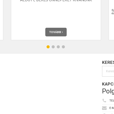
E
é
TOVÁBB
KERE
KAPC
Polg
TE
E-M