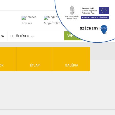
0
Keresés
Megközelítés
Kosaram
WEBSHOP
ÚRA
LETÖLTÉSEK
TELEK
OK
ÉTLAP
GALÉRIA