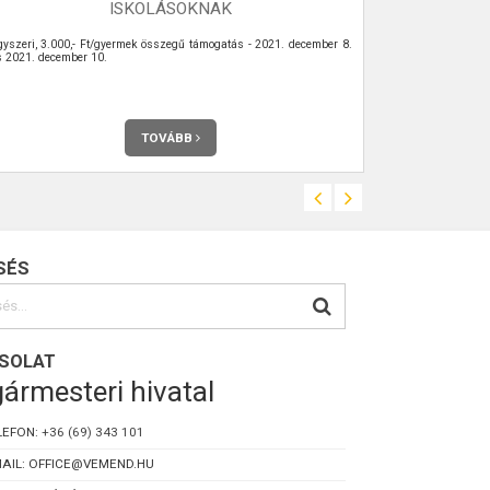
ISKOLÁSOKNAK
gyszeri, 3.000,- Ft/gyermek összegű támogatás - 2021. december 8.
Az Önkormányz
s 2021. december 10.
Teljes terjedel
TOVÁBB
SÉS
SOLAT
ármesteri hivatal
LEFON:
+36 (69) 343 101
AIL: OFFICE@VEMEND.HU