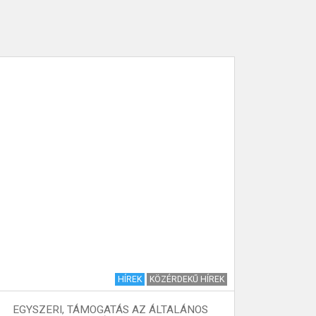
HÍREK
KÖZÉRDEKŰ HÍREK
EGYSZERI, TÁMOGATÁS AZ ÁLTALÁNOS
VÉMÉNDI 