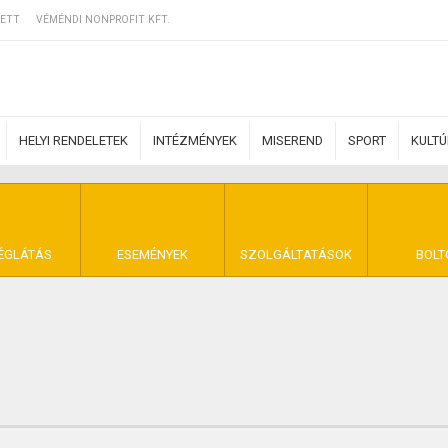
ETT
VÉMÉNDI NONPROFIT KFT.
HELYI RENDELETEK
INTÉZMÉNYEK
MISEREND
SPORT
KULT
ERZŐDÉSI FELTÉ
ÉGLÁTÁS
ESEMÉNYEK
SZOLGÁLTATÁSOK
BOLT
NYA VÉMÉND