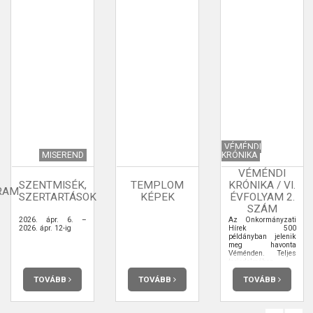
VÉMÉNDI
MISEREND
KRÓNIKA
VÉMÉNDI
SZENTMISÉK,
TEMPLOM
KRÓNIKA / VI.
RAM
SZERTARTÁSOK
KÉPEK
ÉVFOLYAM 2.
SZÁM
2026. ápr. 6. –
Az Önkormányzati
2026. ápr. 12-ig
Hírek 500
példányban jelenik
meg havonta
Véménden. Teljes
terjedelmében
elolvashatja.
TOVÁBB
TOVÁBB
TOVÁBB