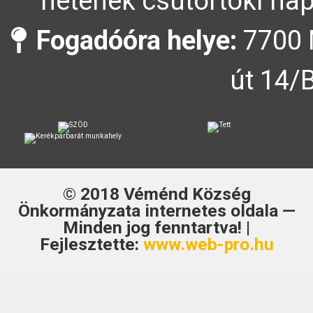
hetének csütörtöki nap
Fogadóóra helye:
7700 
út 14/
© 2018
Véménd Község
Önkormányzata
internetes oldala —
Minden jog fenntartva! |
Fejlesztette:
www.web-pro.hu