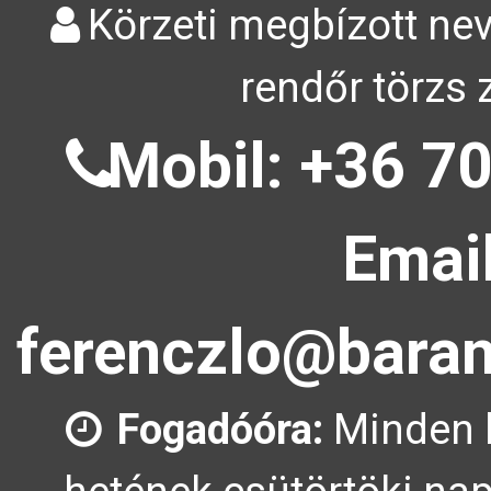
Körzeti megbízott nev
rendőr törzs 
Mobil: +36 70
Email
ferenczlo@baran
Fogadóóra:
Minden 