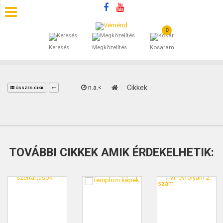
0
SZÁLLÁSOK
Keresés
Megközelítés
Kosaram
BEJEGYZÉSEK
ÁLTALÁNOS SZERZŐDÉSI FELTÉTELEK
n.a.<
Cikkek
ÖSSZES CIKK
KINCSES BARANYA VÉMÉND
KAPCSOLAT
TOVÁBBI CIKKEK AMIK ÉRDEKELHETIK: