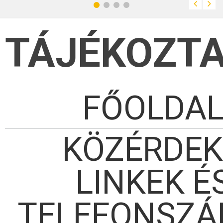
akartak sírokat látni
saját kertjükben.
TÁJÉKOZT
FŐOLDA
KÖZÉRDE
LINKEK É
TELEFONSZ