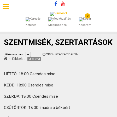
0
SZÁLLÁSOK
Keresés
Megközelítés
Kosaram
BEJEGYZÉSEK
SZENTMISÉK, SZERTARTÁSOK
ÁLTALÁNOS SZERZŐDÉSI FELTÉTELEK
2024. szeptember 16.
ÖSSZES CIKK
KINCSES BARANYA VÉMÉND
Cikkek
Miserend
KAPCSOLAT
HÉTFŐ: 18:00 Csendes mise
KEDD: 18:00 Csendes mise
SZERDA: 18:00 Csendes mise
CSÜTÖRTÖK: 18:00 Imaóra a békéért