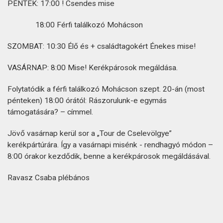
PÉNTEK: 17:00 ! Csendes mise
18:00 Férfi találkozó Mohácson
SZOMBAT: 10:30 Élő és + családtagokért Énekes mise!
VASÁRNAP: 8:00 Mise! Kerékpárosok megáldása.
Folytatódik a férfi találkozó Mohácson szept. 20-án (most
pénteken) 18:00 órától: Rászorulunk-e egymás
támogatására? – címmel.
Jövő vasárnap kerül sor a „Tour de Cselevölgye”
kerékpártúrára. Így a vasárnapi misénk - rendhagyó módon –
8:00 órakor kezdődik, benne a kerékpárosok megáldásával.
Ravasz Csaba plébános