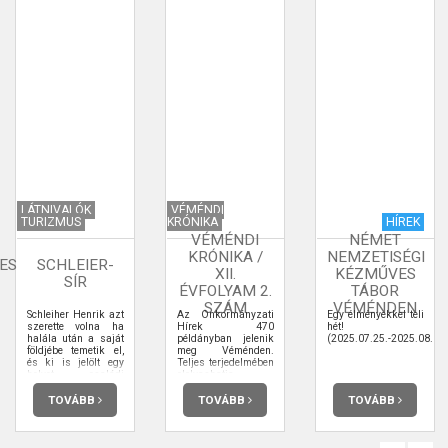
LÁTNIVALÓK
VÉMÉNDI
TURIZMUS
KRÓNIKA
HÍREK
VÉMÉNDI
NÉMET
KRÓNIKA /
NEMZETISÉGI
ES
SCHLEIER-
XII.
KÉZMŰVES
SÍR
ÉVFOLYAM 2.
TÁBOR
SZÁM
VÉMÉNDEN
Schleiher Henrik azt
Az Önkormányzati
Egy élményekkel teli
szerette volna ha
Hírek 470
hét!
halála után a saját
példányban jelenik
(2025.07.25.-2025.08.01.
földjébe temetik el,
meg Véménden.
és ki is jelölt egy
Teljes terjedelmében
helyet családi
elolvashatja.
temetőnek a háza
mögötti diófás
TOVÁBB
TOVÁBB
TOVÁBB
kertben. A
családtagok ez ellen
messze menőkig
tiltakoztak, nem