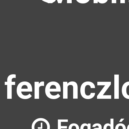
ferenczl
Fogadó