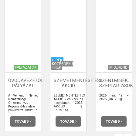
HÍREK
KÖZÉRDEKŰ
PÁLYÁZATOK
HÍREK
MISEREND
ÓVODAVEZETŐI
SZEMÉTMENTESÍTÉSI
SZENTMISÉK,
PÁLYÁZAT
AKCIÓ
SZERTARTÁSOK
A Véméndi Német
SZEMÉTMENTESÍTÉSI
2026. jan. 19. –
Nemzetiségi
AKCIÓ kicsiknek és
2026. jan. 25-ig
Önkormányzat
nagyoknak! 2022.
Képviselő-testülete
ÁPRILIS 2.
pályázatot hirdet a
SZOMBAT
Szivárvány Óvoda
Véménd
(Regenbogen
TOVÁBB
TOVÁBB
TOVÁBB
Kindergarten
Wemend)
intézményvezetői
(magasabb vezetői)