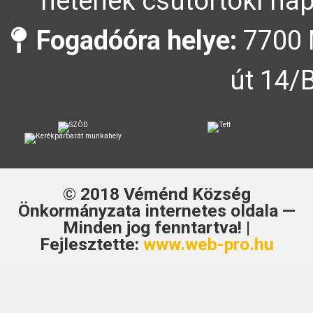
hetének csütörtöki nap
Fogadóóra helye:
7700 
út 14/
© 2018
Véménd Község
Önkormányzata
internetes oldala —
Minden jog fenntartva! |
Fejlesztette:
www.web-pro.hu