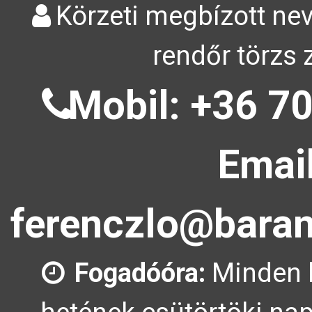
Körzeti megbízott nev
rendőr törzs 
Mobil: +36 70
Email
ferenczlo@baran
Fogadóóra:
Minden 