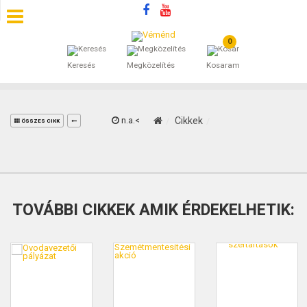
0
SZÁLLÁSOK
Keresés
Megközelítés
Kosaram
BEJEGYZÉSEK
ÁLTALÁNOS SZERZŐDÉSI FELTÉTELEK
n.a.<
Cikkek
ÖSSZES CIKK
KINCSES BARANYA VÉMÉND
KAPCSOLAT
TOVÁBBI CIKKEK AMIK ÉRDEKELHETIK: