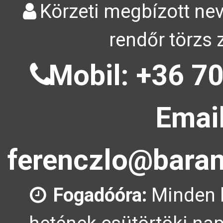
Körzeti megbízott nev
rendőr törzs 
Mobil: +36 70
Email
ferenczlo@baran
Fogadóóra:
Minden 