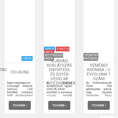
HÍREK
FONTOS
HÍREK
KÖZÉRDEKŰ
VÉMÉNDI
HÍREK
HÍREK
KRÓNIKA
KIJÁRÁSI
KORLÁTOZÁS
VÉMÉNDI
TÁS
ENYHÍTÉSE
KRÓNIKA / V.
CSI-KUNG
ÉS EGYÉB
ÉVFOLYAM 7.
VÉDELMI
SZÁM
INTÉZKEDÉSEK
Egészségmegőrző
A kijárási
Az Önkormányzati
csikungot indítunk
korlátozáson ugyan
Hírek 500
március 7-től
2020.05.04-től
példányban jelenik
felnőttek számára
enyhített a kormány,
meg havonta
hétfő délutánonként
viszont helyette
Véménden. Teljes
a Véméndi
egyéb kötelező
terjedelmében
Sportcsarnokban
védelmi
elolvashatja.
intézkedéseket
TOVÁBB
TOVÁBB
TOVÁBB
hoztak.