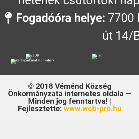
hetének csütörtöki nap
Fogadóóra helye:
7700 
út 14/
© 2018
Véménd Község
Önkormányzata
internetes oldala —
Minden jog fenntartva! |
Fejlesztette:
www.web-pro.hu