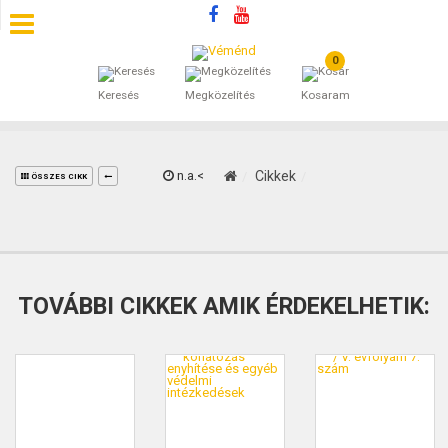
0
SZÁLLÁSOK
Keresés
Megközelítés
Kosaram
BEJEGYZÉSEK
ÁLTALÁNOS SZERZŐDÉSI FELTÉTELEK
n.a.<
Cikkek
ÖSSZES CIKK
KINCSES BARANYA VÉMÉND
KAPCSOLAT
TOVÁBBI CIKKEK AMIK ÉRDEKELHETIK: