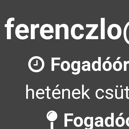
ferenczlo
Fogadóór
hetének csüt
Fogadóó