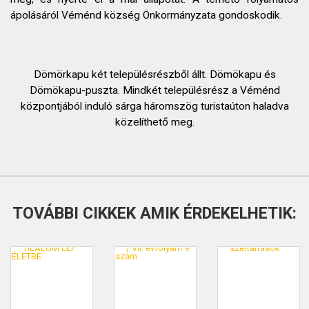
ápolásáról Véménd község Önkormányzata gondoskodik.
Dömörkapu két településrészből állt. Dömökapu és
Dömökapu-puszta. Mindkét településrész a Véménd
központjából induló sárga háromszög turistaúton haladva
közelíthető meg.
TOVÁBBI CIKKEK AMIK ÉRDEKELHETIK: