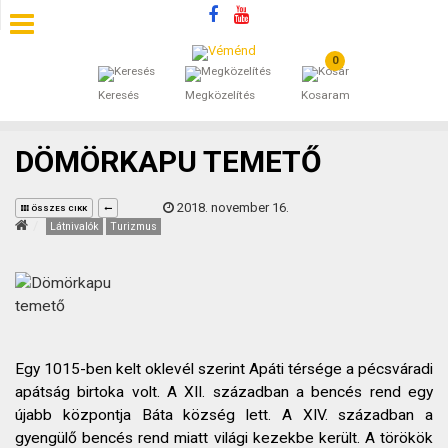
0
SZÁLLÁSOK
Keresés
Megközelítés
Kosaram
BEJEGYZÉSEK
DÖMÖRKAPU TEMETŐ
ÁLTALÁNOS SZERZŐDÉSI FELTÉTELEK
2018. november 16.
ÖSSZES CIKK
KINCSES BARANYA VÉMÉND
Látnivalók
Turizmus
KAPCSOLAT
Egy 1015-ben kelt oklevél szerint Apáti térsége a pécsváradi
apátság birtoka volt. A XII. században a bencés rend egy
újabb központja Báta község lett. A XIV. században a
gyengülő bencés rend miatt világi kezekbe került. A törökök