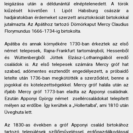
leigázása után a déldunántúl elnéptelenedett. A török
kiűzését követően I. Lipót Habsburg császár a
hadjáratokban érdemeket szerzett arisztokráciát birtokokkal
jutalmazta. Az Apátihoz tartozó Dömörkaput Mercy Claudius
Florymundus 1666-1734-ig birtokolta.
Apátiba és annak környékére 1730-ban érkeztek az első
német telepesek, Rajna-Frankfurt tartományból, Hessenből
és Wüttenbergből. Jöttek Elzász-Lotharingiából eredő
családok is. Az első telepesek számára Mercy gróf hat
szabad, adómentes esztendőt engedélyezett, a próbaidő
letelte után 1736-ban megkötötték a szerződést, benne a
jogokkal és kötelezettségekkel. Mercy gróf halála után az
ifjabb Mercy gróf 1773-ban eladta az Apponyi családnak.
Ezután Apponyi György német zsellércsaládokat telepített
mélyen az erdőbe. Így kerültek a „Hollertalba”, ami 1810 után
Üveghuta lett.
Az 1830-as években a gróf Apponyi család birtokához
tartozó települések szőlőműveléssel, erdőgazdálkodással