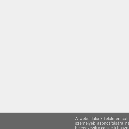
A weboldalunk felületén süti
személyek azonosítására ne
beleegyezik a cookie-k haszná