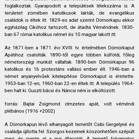
foglalkoztak. Gyarapodott a települések lélekszáma is. A
területet zömében katolikusok lakták, de evangélikus
családok is éltek itt. 1829-es adat szerint Dömörkapu ekkor
egyházilag Cikóhoz tartozott, de átadta Véméndnek. 1830-
ban 67 római katolikus német és 10 magyar lakott itt.
Az 1871-ben a 1871. évi XVIII. tv. értelmében Dömörkaput
Apátihoz csatolták. 1890-től egyre többen külföldi, főleg
németországi munkát vállaltak. 1890-ben Dömörkapun 96
katolikus és 16 protestáns vallású ember élt. 1946-ban a
német anyanyelvűek kitelepítése Dömörkaput is érintette.
1953-ban 12-en, 1960-ban 22-en éltek itt. A település 1964-
ben halt ki: Guszti bácsi és Náncsi néni is elköltözött.
forrás: Bajtai Zsigmond címzetes apát, volt véméndi
plébános (1916 +2002)
A Dömörkapun lévő elhanyagolt temetőt Csibi Gergelyné és
családja újította fel. Szorgos kezeinek köszönhetően szépült
meg, és nyerte el a mai állapotát. A temető folyamatos