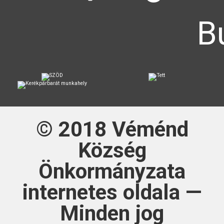
B
© 2018
Véménd
Község
Önkormányzata
internetes oldala —
Minden jog