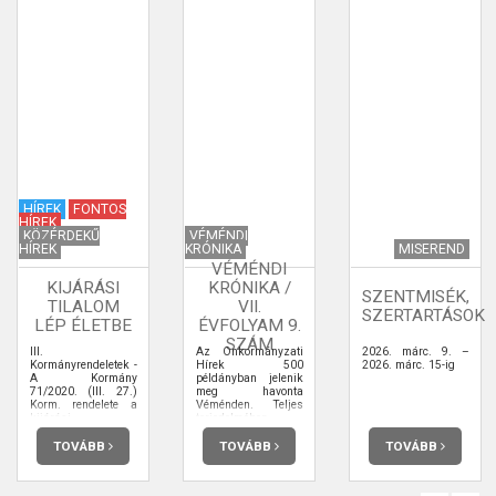
HÍREK
FONTOS
HÍREK
KÖZÉRDEKŰ
VÉMÉNDI
HÍREK
KRÓNIKA
MISEREND
VÉMÉNDI
KIJÁRÁSI
KRÓNIKA /
SZENTMISÉK,
TILALOM
VII.
SZERTARTÁSOK
LÉP ÉLETBE
ÉVFOLYAM 9.
SZÁM
III.
Az Önkormányzati
2026. márc. 9. –
Kormányrendeletek -
Hírek 500
2026. márc. 15-ig
A Kormány
példányban jelenik
71/2020. (III. 27.)
meg havonta
Korm. rendelete a
Véménden. Teljes
kijárási
terjedelmében
korlátozásról
elolvashatja.
TOVÁBB
TOVÁBB
TOVÁBB