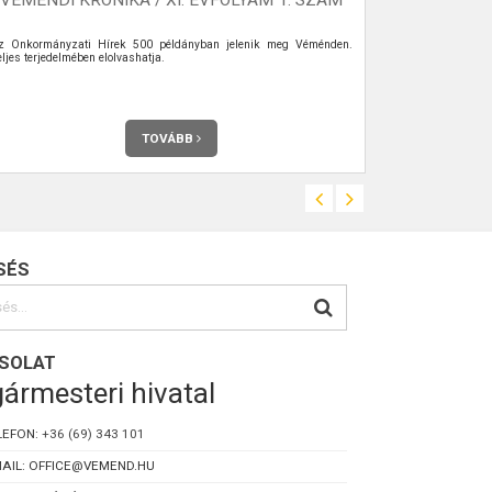
z Önkormányzati Hírek 500 példányban jelenik meg Véménden.
Az Önkormány
ljes terjedelmében elolvashatja.
Véménden. Telje
TOVÁBB
SÉS
SOLAT
ármesteri hivatal
LEFON:
+36 (69) 343 101
AIL: OFFICE@VEMEND.HU