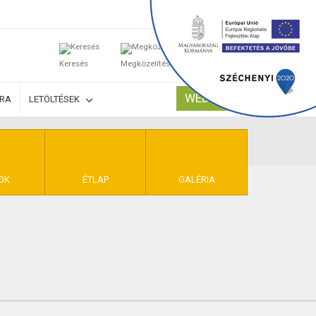
0
Keresés
Megközelítés
Kosaram
WEBSHOP
ÚRA
LETÖLTÉSEK
TELEK
OK
ÉTLAP
GALÉRIA