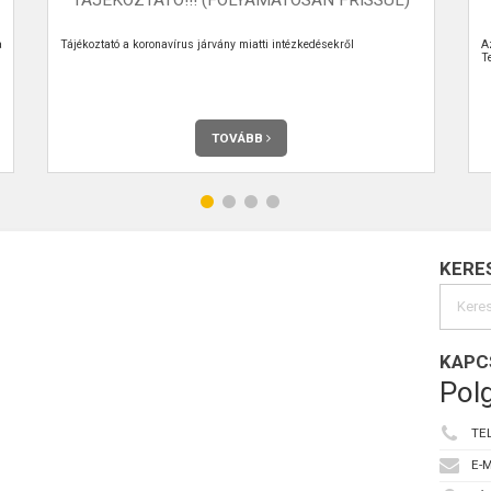
a
Tájékoztató a koronavírus járvány miatti intézkedésekről
A
Te
TOVÁBB
KERE
KAPC
Polg
TE
E-M