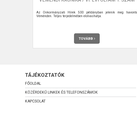
 meg havonta
Az Önkormányzati Hírek 500 példányban jelenik meg havont
Véménden. Teljes terjedelmében elolvashatja.
TOVÁBB
TÁJÉKOZTATÓK
FŐOLDAL
KÖZÉRDEKŰ LINKEK ÉS TELEFONSZÁMOK
KAPCSOLAT