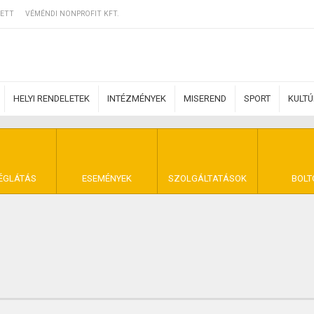
ETT
VÉMÉNDI NONPROFIT KFT.
HELYI RENDELETEK
INTÉZMÉNYEK
MISEREND
SPORT
KULT
ERZŐDÉSI FELTÉ
ÉGLÁTÁS
ESEMÉNYEK
SZOLGÁLTATÁSOK
BOLT
NYA VÉMÉND