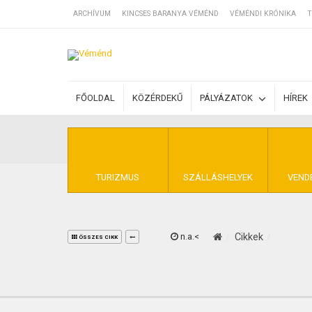
ARCHÍVUM
KINCSES BARANYA VÉMÉND
VÉMÉNDI KRÓNIKA
T
SZÁLLÁSOK
FŐOLDAL
KÖZÉRDEKŰ
PÁLYÁZATOK
HÍREK
BEJEGYZÉSEK
ÁLTALÁNOS SZ
TURIZMUS
SZÁLLÁSHELYEK
VEND
n.a.<
Cikkek
KINCSES BARA
ÖSSZES CIKK