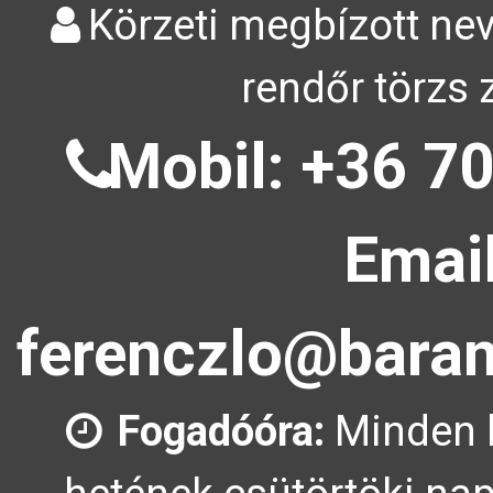
Körzeti megbízott nev
rendőr törzs 
Mobil: +36 70
Email
ferenczlo@baran
Fogadóóra:
Minden 